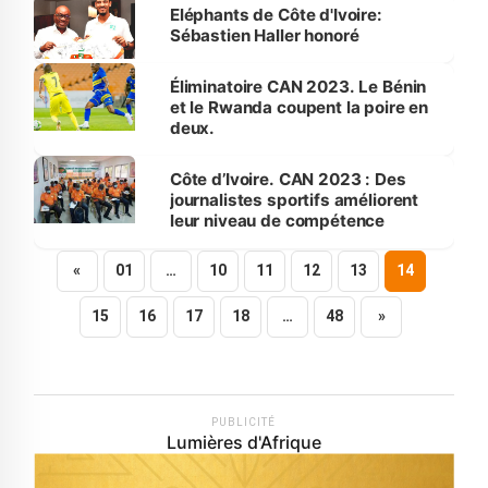
Eléphants de Côte d'Ivoire:
Sébastien Haller honoré
Éliminatoire CAN 2023. Le Bénin
et le Rwanda coupent la poire en
deux.
Côte d’Ivoire. CAN 2023 : Des
journalistes sportifs améliorent
leur niveau de compétence
«
01
…
10
11
12
13
14
15
16
17
18
…
48
»
PUBLICITÉ
Lumières d'Afrique