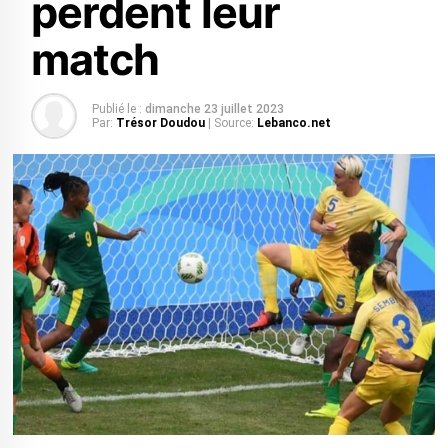
perdent leur
match
Publié le :
dimanche 23 juillet 2023
Par:
Trésor Doudou
| Source:
Lebanco.net