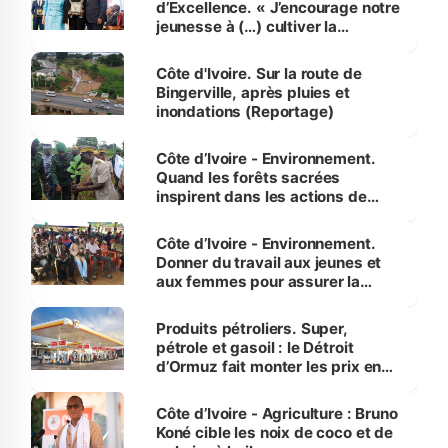
d’Excellence. « J’encourage notre
jeunesse à (…) cultiver la
compétence et l’intégrité »
(Alassane Ouattara
Côte d'Ivoire. Sur la route de
Bingerville, après pluies et
inondations (Reportage)
Côte d’Ivoire - Environnement.
Quand les forêts sacrées
inspirent dans les actions de
reboisement
Côte d’Ivoire - Environnement.
Donner du travail aux jeunes et
aux femmes pour assurer la
protection des espèces
menacées
Produits pétroliers. Super,
pétrole et gasoil : le Détroit
d’Ormuz fait monter les prix en
Côte d’Ivoire
Côte d’Ivoire - Agriculture : Bruno
Koné cible les noix de coco et de