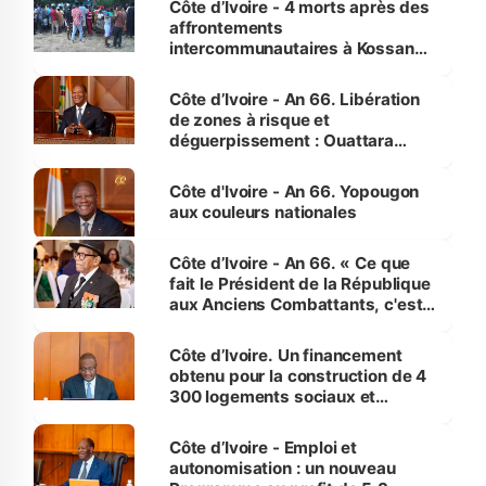
Côte d’Ivoire - 4 morts après des
affrontements
intercommunautaires à Kossandji
(Alepé) - Notre correspondant au
milieu des sinistrés
Côte d’Ivoire - An 66. Libération
de zones à risque et
déguerpissement : Ouattara
assure du « strict respect de
l'Etat de droit pour préserver les
Côte d'Ivoire - An 66. Yopougon
vies humaines »
aux couleurs nationales
Côte d’Ivoire - An 66. « Ce que
fait le Président de la République
aux Anciens Combattants, c'est
inédit » (Cne Yassoungo Koné ®)
Côte d’Ivoire. Un financement
obtenu pour la construction de 4
300 logements sociaux et
économiques à Abidjan, Bouaké
et Yamoussoukro
Côte d’Ivoire - Emploi et
autonomisation : un nouveau