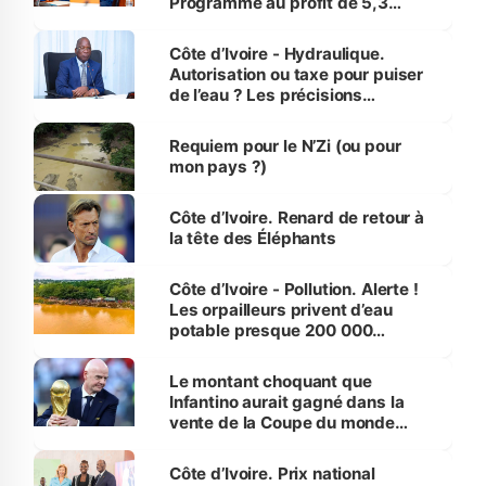
Programme au profit de 5,3
millions de jeunes
Côte d’Ivoire - Hydraulique.
Autorisation ou taxe pour puiser
de l’eau ? Les précisions
d’Assahoré
Requiem pour le N’Zi (ou pour
mon pays ?)
Côte d’Ivoire. Renard de retour à
la tête des Éléphants
Côte d’Ivoire - Pollution. Alerte !
Les orpailleurs privent d’eau
potable presque 200 000
habitants autour d’Agboville
Le montant choquant que
Infantino aurait gagné dans la
vente de la Coupe du monde
révélé
Côte d’Ivoire. Prix national