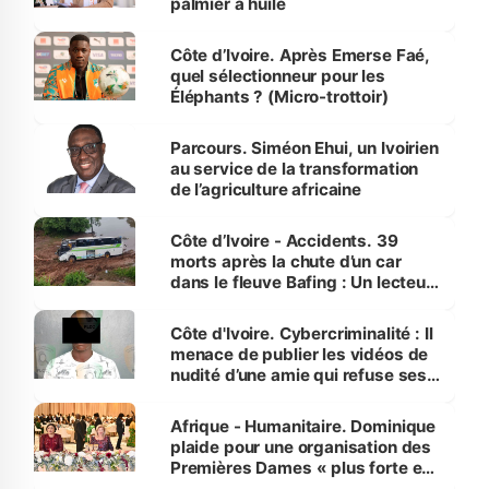
palmier à huile
Côte d’Ivoire. Après Emerse Faé,
quel sélectionneur pour les
Éléphants ? (Micro-trottoir)
Parcours. Siméon Ehui, un Ivoirien
au service de la transformation
de l’agriculture africaine
Côte d’Ivoire - Accidents. 39
morts après la chute d’un car
dans le fleuve Bafing : Un lecteur
dénonce la légèreté du ministère
des Transports
Côte d'Ivoire. Cybercriminalité : Il
menace de publier les vidéos de
nudité d’une amie qui refuse ses
avances
Afrique - Humanitaire. Dominique
plaide pour une organisation des
Premières Dames « plus forte et
influente, dont l'impact s'affirme