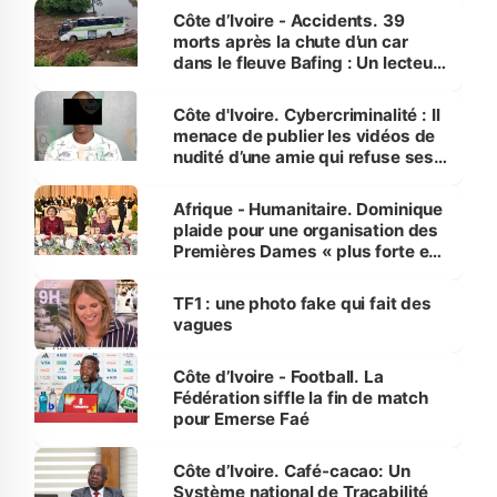
Côte d’Ivoire - Accidents. 39
morts après la chute d’un car
dans le fleuve Bafing : Un lecteur
dénonce la légèreté du ministère
des Transports
Côte d'Ivoire. Cybercriminalité : Il
menace de publier les vidéos de
nudité d’une amie qui refuse ses
avances
Afrique - Humanitaire. Dominique
plaide pour une organisation des
Premières Dames « plus forte et
influente, dont l'impact s'affirme
sur la scène internationale »
TF1 : une photo fake qui fait des
vagues
Côte d’Ivoire - Football. La
Fédération siffle la fin de match
pour Emerse Faé
Côte d’Ivoire. Café-cacao: Un
Système national de Traçabilité