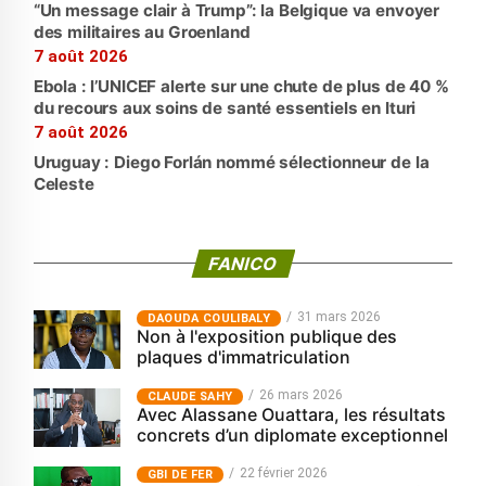
“Un message clair à Trump”: la Belgique va envoyer
des militaires au Groenland
7 août 2026
Ebola : l’UNICEF alerte sur une chute de plus de 40 %
du recours aux soins de santé essentiels en Ituri
7 août 2026
Uruguay : Diego Forlán nommé sélectionneur de la
Celeste
FANICO
31 mars 2026
‎DAOUDA COULIBALY
Non à l'exposition publique des
plaques d'immatriculation
26 mars 2026
CLAUDE SAHY
Avec Alassane Ouattara, les résultats
concrets d’un diplomate exceptionnel
22 février 2026
GBI DE FER