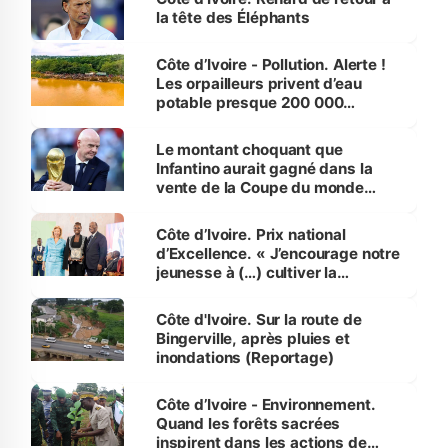
la tête des Éléphants
Côte d’Ivoire - Pollution. Alerte !
Les orpailleurs privent d’eau
potable presque 200 000
habitants autour d’Agboville
Le montant choquant que
Infantino aurait gagné dans la
vente de la Coupe du monde
révélé
Côte d’Ivoire. Prix national
d’Excellence. « J’encourage notre
jeunesse à (…) cultiver la
compétence et l’intégrité »
(Alassane Ouattara
Côte d'Ivoire. Sur la route de
Bingerville, après pluies et
inondations (Reportage)
Côte d’Ivoire - Environnement.
Quand les forêts sacrées
inspirent dans les actions de