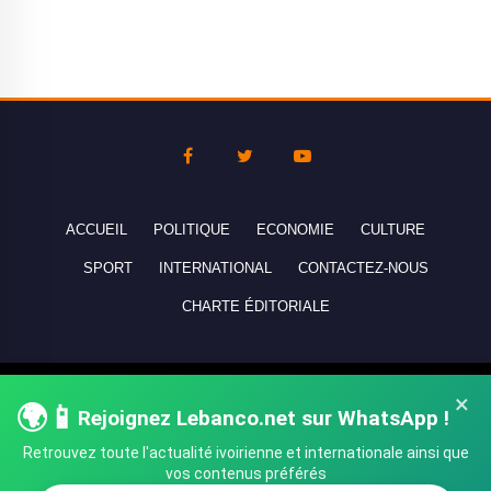
ACCUEIL
POLITIQUE
ECONOMIE
CULTURE
SPORT
INTERNATIONAL
CONTACTEZ-NOUS
CHARTE ÉDITORIALE
Copyright © 2010-2026 lebanco.net - Tous droits de reproduction
×
🌍📱
Rejoignez Lebanco.net sur WhatsApp !
réservés - All rights reserved.
Retrouvez toute l'actualité ivoirienne et internationale ainsi que
vos contenus préférés