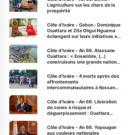
L’agriculture sur les chars de la
prospérité
Côte d’Ivoire - Gabon : Dominique
Ouattara et Zita Oligui Nguema
échangent sur leurs initiatives en
faveur des femmes et des
enfants
Côte d’Ivoire - An 66. Alassane
Ouattara : « Ensemble, (…)
construisons une grande nation
pour nous-mêmes et pour les
générations futures »
Côte d’Ivoire - 4 morts après des
affrontements
intercommunautaires à Kossandji
(Alepé) - Notre correspondant au
milieu des sinistrés
Côte d’Ivoire - An 66. Libération
de zones à risque et
déguerpissement : Ouattara
assure du « strict respect de
l'Etat de droit pour préserver les
Côte d'Ivoire - An 66. Yopougon
vies humaines »
aux couleurs nationales