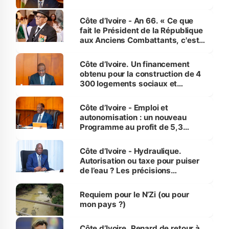
Côte d’Ivoire - An 66. « Ce que
fait le Président de la République
aux Anciens Combattants, c'est
inédit » (Cne Yassoungo Koné ®)
Côte d’Ivoire. Un financement
obtenu pour la construction de 4
300 logements sociaux et
économiques à Abidjan, Bouaké
et Yamoussoukro
Côte d’Ivoire - Emploi et
autonomisation : un nouveau
Programme au profit de 5,3
millions de jeunes
Côte d’Ivoire - Hydraulique.
Autorisation ou taxe pour puiser
de l’eau ? Les précisions
d’Assahoré
Requiem pour le N’Zi (ou pour
mon pays ?)
Côte d’Ivoire. Renard de retour à