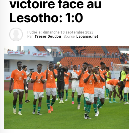
victoire face au
Lesotho: 1:0
Publié le :
dimanche 10 septembre 2023
Par:
Trésor Doudou
| Source:
Lebanco.net