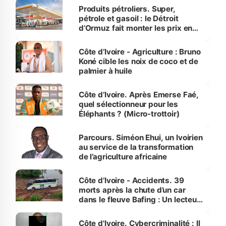
menacées
Produits pétroliers. Super,
pétrole et gasoil : le Détroit
d’Ormuz fait monter les prix en
Côte d’Ivoire
Côte d’Ivoire - Agriculture : Bruno
Koné cible les noix de coco et de
palmier à huile
Côte d’Ivoire. Après Emerse Faé,
quel sélectionneur pour les
Éléphants ? (Micro-trottoir)
Parcours. Siméon Ehui, un Ivoirien
au service de la transformation
de l’agriculture africaine
Côte d’Ivoire - Accidents. 39
morts après la chute d’un car
dans le fleuve Bafing : Un lecteur
dénonce la légèreté du ministère
des Transports
Côte d'Ivoire. Cybercriminalité : Il