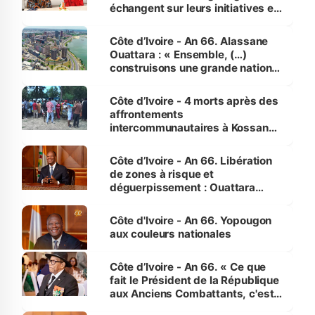
échangent sur leurs initiatives en
faveur des femmes et des
enfants
Côte d’Ivoire - An 66. Alassane
Ouattara : « Ensemble, (…)
construisons une grande nation
pour nous-mêmes et pour les
générations futures »
Côte d’Ivoire - 4 morts après des
affrontements
intercommunautaires à Kossandji
(Alepé) - Notre correspondant au
milieu des sinistrés
Côte d’Ivoire - An 66. Libération
de zones à risque et
déguerpissement : Ouattara
assure du « strict respect de
l'Etat de droit pour préserver les
Côte d'Ivoire - An 66. Yopougon
vies humaines »
aux couleurs nationales
Côte d’Ivoire - An 66. « Ce que
fait le Président de la République
aux Anciens Combattants, c'est
inédit » (Cne Yassoungo Koné ®)