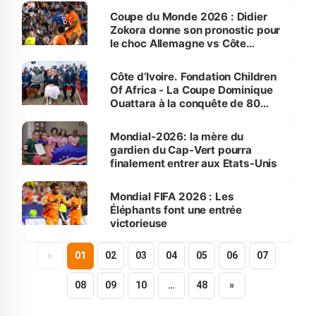
Coupe du Monde 2026 : Didier
Zokora donne son pronostic pour
le choc Allemagne vs Côte
d'Ivoire
Côte d’Ivoire. Fondation Children
Of Africa - La Coupe Dominique
Ouattara à la conquête de 80
villes
Mondial-2026: la mère du
gardien du Cap-Vert pourra
finalement entrer aux Etats-Unis
Mondial FIFA 2026 : Les
Éléphants font une entrée
victorieuse
«
01
02
03
04
05
06
07
08
09
10
…
48
»