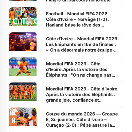
Football - Mondial FIFA 2026.
‎Côte d’Ivoire – Norvège (1-2) :
Haaland brise le rêve des
Éléphants à Dallas
Côte d’Ivoire - Mondial FIFA 2026.
Les Éléphants en 16e de finales :
« On a désormais notre équipe-
type » (Supporters de Bouaké)
Mondial FIFA 2026 - Côte
d’Ivoire.Après la victoire des
Éléphants : "On ne change pas
l'équipe qui gagne "(Supporter)
Mondial FIFA 2026 - Côte d’Ivoire.
Après la victoire des Éléphants :
grande joie, confiance et
prudence chez les supporters
(reportage)
Coupe du monde 2026 — Groupe
E, 3e journée. ‎Côte d’Ivoire –
Curaçao (2-0) : Pépé assure la
qualification des Éléphants