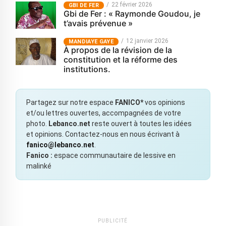
22 février 2026
GBI DE FER
Gbi de Fer : « Raymonde Goudou, je
t’avais prévenue »
12 janvier 2026
MANDIAYE GAYE
À propos de la révision de la
constitution et la réforme des
institutions.
Partagez sur notre espace
FANICO*
vos opinions
et/ou lettres ouvertes, accompagnées de votre
photo.
Lebanco.net
reste ouvert à toutes les idées
et opinions. Contactez-nous en nous écrivant à
fanico@lebanco.net
.
Fanico :
espace communautaire de lessive en
malinké
PUBLICITÉ