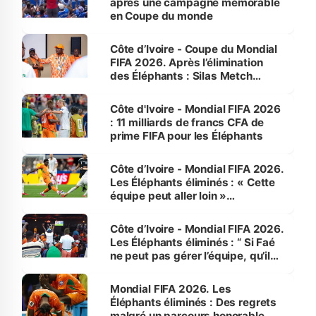
après une campagne mémorable
en Coupe du monde
Côte d’Ivoire - Coupe du Mondial
FIFA 2026. Après l’élimination
des Éléphants : Silas Metch
appelle la FIF à « tirer les leçons
de cette campagne »
Côte d'Ivoire - Mondial FIFA 2026
: 11 milliards de francs CFA de
prime FIFA pour les Éléphants
Côte d’Ivoire - Mondial FIFA 2026.
Les Éléphants éliminés : « Cette
équipe peut aller loin »
(Supporter)
Côte d’Ivoire - Mondial FIFA 2026.
Les Éléphants éliminés : “ Si Faé
ne peut pas gérer l’équipe, qu’il
cède sa place” (Supporter)
Mondial FIFA 2026. Les
Éléphants éliminés : Des regrets
malgré un parcours honorable