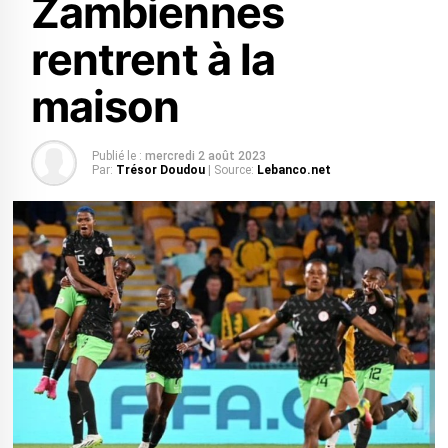
Zambiennes
rentrent à la
maison
Publié le :
mercredi 2 août 2023
Par:
Trésor Doudou
| Source:
Lebanco.net