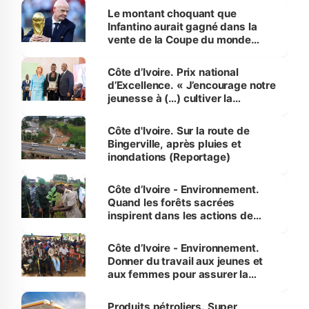
Le montant choquant que
Infantino aurait gagné dans la
vente de la Coupe du monde
révélé
Côte d’Ivoire. Prix national
d’Excellence. « J’encourage notre
jeunesse à (…) cultiver la
compétence et l’intégrité »
(Alassane Ouattara
Côte d'Ivoire. Sur la route de
Bingerville, après pluies et
inondations (Reportage)
Côte d’Ivoire - Environnement.
Quand les forêts sacrées
inspirent dans les actions de
reboisement
Côte d’Ivoire - Environnement.
Donner du travail aux jeunes et
aux femmes pour assurer la
protection des espèces
menacées
Produits pétroliers. Super,