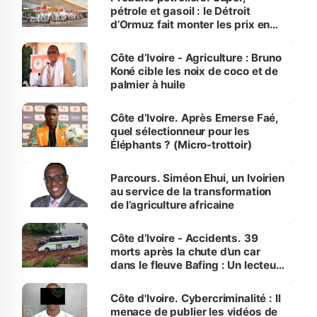
pétrole et gasoil : le Détroit
d’Ormuz fait monter les prix en
Côte d’Ivoire
Côte d’Ivoire - Agriculture : Bruno
Koné cible les noix de coco et de
palmier à huile
Côte d’Ivoire. Après Emerse Faé,
quel sélectionneur pour les
Éléphants ? (Micro-trottoir)
Parcours. Siméon Ehui, un Ivoirien
au service de la transformation
de l’agriculture africaine
Côte d’Ivoire - Accidents. 39
morts après la chute d’un car
dans le fleuve Bafing : Un lecteur
dénonce la légèreté du ministère
des Transports
Côte d'Ivoire. Cybercriminalité : Il
menace de publier les vidéos de