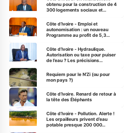
obtenu pour la construction de 4
300 logements sociaux et
économiques à Abidjan, Bouaké
et Yamoussoukro
Côte d’Ivoire - Emploi et
autonomisation : un nouveau
Programme au profit de 5,3
millions de jeunes
Côte d’Ivoire - Hydraulique.
Autorisation ou taxe pour puiser
de l’eau ? Les précisions
d’Assahoré
Requiem pour le N’Zi (ou pour
mon pays ?)
Côte d’Ivoire. Renard de retour à
la tête des Éléphants
Côte d’Ivoire - Pollution. Alerte !
Les orpailleurs privent d’eau
potable presque 200 000
habitants autour d’Agboville