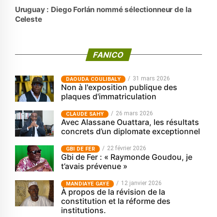
Uruguay : Diego Forlán nommé sélectionneur de la
Celeste
FANICO
31 mars 2026
‎DAOUDA COULIBALY
Non à l'exposition publique des
plaques d'immatriculation
26 mars 2026
CLAUDE SAHY
Avec Alassane Ouattara, les résultats
concrets d’un diplomate exceptionnel
22 février 2026
GBI DE FER
Gbi de Fer : « Raymonde Goudou, je
t’avais prévenue »
12 janvier 2026
MANDIAYE GAYE
À propos de la révision de la
constitution et la réforme des
institutions.