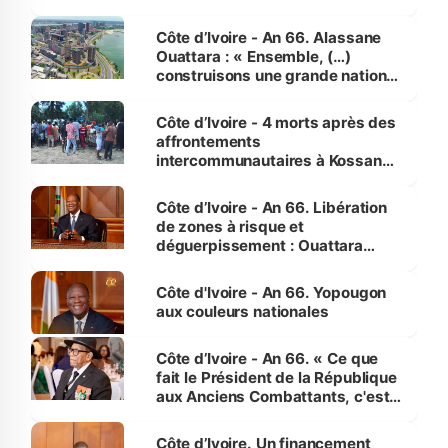
faveur des femmes et des
enfants
Côte d’Ivoire - An 66. Alassane
Ouattara : « Ensemble, (…)
construisons une grande nation
pour nous-mêmes et pour les
générations futures »
Côte d’Ivoire - 4 morts après des
affrontements
intercommunautaires à Kossandji
(Alepé) - Notre correspondant au
milieu des sinistrés
Côte d’Ivoire - An 66. Libération
de zones à risque et
déguerpissement : Ouattara
assure du « strict respect de
l'Etat de droit pour préserver les
Côte d'Ivoire - An 66. Yopougon
vies humaines »
aux couleurs nationales
Côte d’Ivoire - An 66. « Ce que
fait le Président de la République
aux Anciens Combattants, c'est
inédit » (Cne Yassoungo Koné ®)
Côte d’Ivoire. Un financement