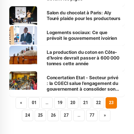
Salon du chocolat à Paris: Aly
Touré plaide pour les producteurs
Logements sociaux: Ce que
prévoit le gouvernement ivoirien
La production du coton en Côte-
d’Ivoire devrait passer à 600 000
tonnes cette année
Concertation Etat - Secteur privé
: la CGECI salue l’engagement du
gouvernement à consolider son
partenariat avec le secteur privé
«
01
…
19
20
21
22
23
24
25
26
27
…
77
»