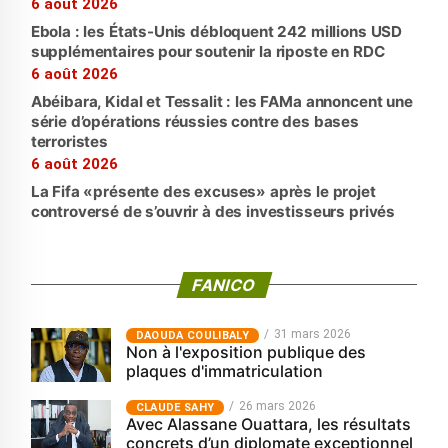
6 août 2026
Ebola : les États-Unis débloquent 242 millions USD
supplémentaires pour soutenir la riposte en RDC
6 août 2026
Abéibara, Kidal et Tessalit : les FAMa annoncent une
série d’opérations réussies contre des bases
terroristes
6 août 2026
La Fifa «présente des excuses» après le projet
controversé de s’ouvrir à des investisseurs privés
FANICO
31 mars 2026
‎DAOUDA COULIBALY
Non à l'exposition publique des
plaques d'immatriculation
26 mars 2026
CLAUDE SAHY
Avec Alassane Ouattara, les résultats
concrets d’un diplomate exceptionnel