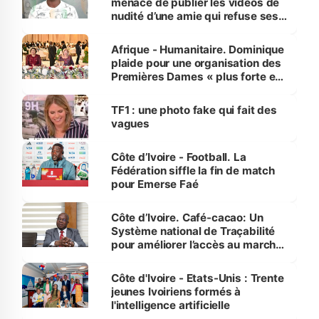
menace de publier les vidéos de
nudité d’une amie qui refuse ses
avances
Afrique - Humanitaire. Dominique
plaide pour une organisation des
Premières Dames « plus forte et
influente, dont l'impact s'affirme
sur la scène internationale »
TF1 : une photo fake qui fait des
vagues
Côte d’Ivoire - Football. La
Fédération siffle la fin de match
pour Emerse Faé
Côte d’Ivoire. Café-cacao: Un
Système national de Traçabilité
pour améliorer l’accès au marché
international
Côte d'Ivoire - Etats-Unis : Trente
jeunes Ivoiriens formés à
l'intelligence artificielle