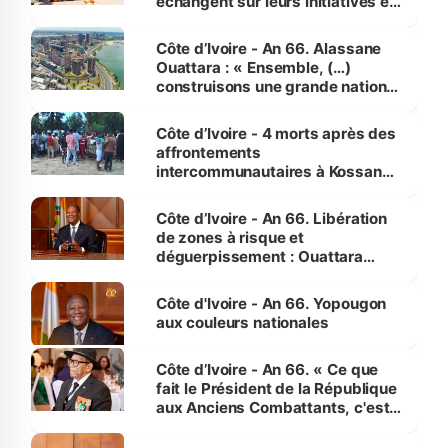
échangent sur leurs initiatives en
faveur des femmes et des
enfants
Côte d’Ivoire - An 66. Alassane
Ouattara : « Ensemble, (…)
construisons une grande nation
pour nous-mêmes et pour les
générations futures »
Côte d’Ivoire - 4 morts après des
affrontements
intercommunautaires à Kossandji
(Alepé) - Notre correspondant au
milieu des sinistrés
Côte d’Ivoire - An 66. Libération
de zones à risque et
déguerpissement : Ouattara
assure du « strict respect de
l'Etat de droit pour préserver les
Côte d'Ivoire - An 66. Yopougon
vies humaines »
aux couleurs nationales
Côte d’Ivoire - An 66. « Ce que
fait le Président de la République
aux Anciens Combattants, c'est
inédit » (Cne Yassoungo Koné ®)