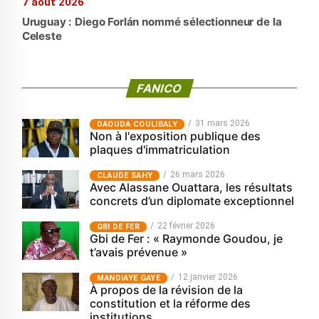
7 août 2026
Uruguay : Diego Forlán nommé sélectionneur de la
Celeste
FANICO
31 mars 2026
‎DAOUDA COULIBALY
Non à l'exposition publique des
plaques d'immatriculation
26 mars 2026
CLAUDE SAHY
Avec Alassane Ouattara, les résultats
concrets d’un diplomate exceptionnel
22 février 2026
GBI DE FER
Gbi de Fer : « Raymonde Goudou, je
t’avais prévenue »
12 janvier 2026
MANDIAYE GAYE
À propos de la révision de la
constitution et la réforme des
institutions.