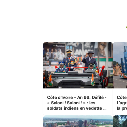
Côte d’Ivoire - An 66. Défilé -
Côte 
« Saloni ! Saloni ! » : les
L’agr
soldats indiens en vedette à
la pr
Yop’ City