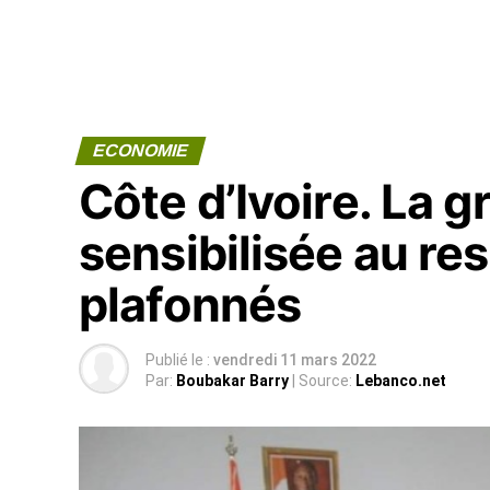
ECONOMIE
Côte d’Ivoire. La g
sensibilisée au re
plafonnés
Publié le :
vendredi 11 mars 2022
Par:
Boubakar Barry
| Source:
Lebanco.net