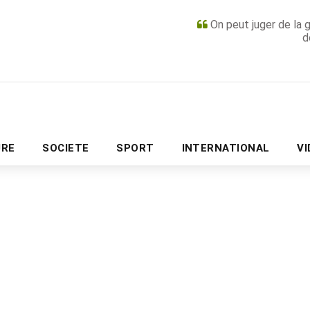
On peut juger de la 
d
PUBLICITÉ
URE
SOCIETE
SPORT
INTERNATIONAL
V