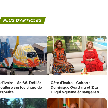
PLUS D'ARTICLES
d’Ivoire - An 66. Défilé :
Côte d’Ivoire - Gabon :
iculture sur les chars de
Dominique Ouattara et Zita
ospérité
Oligui Nguema échangent sur
leurs initiatives en faveur des
femmes et des enfants