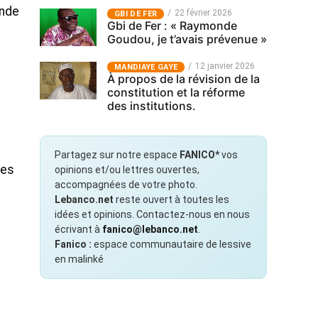
ande
22 février 2026
GBI DE FER
Gbi de Fer : « Raymonde
Goudou, je t’avais prévenue »
12 janvier 2026
MANDIAYE GAYE
À propos de la révision de la
constitution et la réforme
des institutions.
Partagez sur notre espace
FANICO*
vos
les
opinions et/ou lettres ouvertes,
accompagnées de votre photo.
Lebanco.net
reste ouvert à toutes les
idées et opinions. Contactez-nous en nous
écrivant à
fanico@lebanco.net
.
Fanico :
espace communautaire de lessive
en malinké