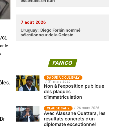
essentiels en Ituri
7 août 2026
Uruguay : Diego Forlán nommé
sélectionneur de la Celeste
VC),
ar le
A
FANICO
‎DAOUDA COULIBALY
31 mars 2026
ôles.
Non à l'exposition publique
des plaques
d'immatriculation
26 mars 2026
CLAUDE SAHY
Avec Alassane Ouattara, les
résultats concrets d’un
 Dr
diplomate exceptionnel