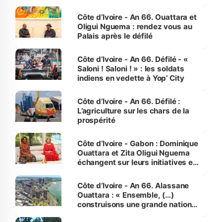
made in Côte d'Ivoire
Côte d’Ivoire - An 66. Ouattara et
Oligui Nguema : rendez vous au
Palais après le défilé
Côte d’Ivoire - An 66. Défilé - «
Saloni ! Saloni ! » : les soldats
indiens en vedette à Yop’ City
Côte d’Ivoire - An 66. Défilé :
L’agriculture sur les chars de la
prospérité
Côte d’Ivoire - Gabon : Dominique
Ouattara et Zita Oligui Nguema
échangent sur leurs initiatives en
faveur des femmes et des
enfants
Côte d’Ivoire - An 66. Alassane
Ouattara : « Ensemble, (…)
construisons une grande nation
pour nous-mêmes et pour les