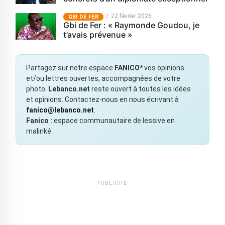
22 février 2026
GBI DE FER
Gbi de Fer : « Raymonde Goudou, je
t’avais prévenue »
Partagez sur notre espace
FANICO*
vos opinions
et/ou lettres ouvertes, accompagnées de votre
photo.
Lebanco.net
reste ouvert à toutes les idées
et opinions. Contactez-nous en nous écrivant à
fanico@lebanco.net
.
Fanico :
espace communautaire de lessive en
malinké
PUBLICITÉ