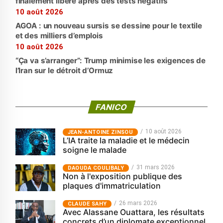
finalement libéré après des tests négatifs
10 août 2026
AGOA : un nouveau sursis se dessine pour le textile
et des milliers d’emplois
10 août 2026
“Ça va s’arranger”: Trump minimise les exigences de
l’Iran sur le détroit d’Ormuz
FANICO
10 août 2026
JEAN-ANTOINE ZINSOU
L’IA traite la maladie et le médecin
soigne le malade
31 mars 2026
‎DAOUDA COULIBALY
Non à l'exposition publique des
plaques d'immatriculation
26 mars 2026
CLAUDE SAHY
Avec Alassane Ouattara, les résultats
concrets d’un diplomate exceptionnel