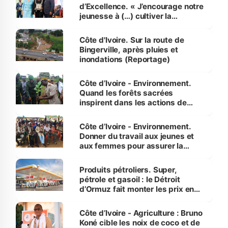
d’Excellence. « J’encourage notre
jeunesse à (…) cultiver la
compétence et l’intégrité »
(Alassane Ouattara
Côte d'Ivoire. Sur la route de
Bingerville, après pluies et
inondations (Reportage)
Côte d’Ivoire - Environnement.
Quand les forêts sacrées
inspirent dans les actions de
reboisement
Côte d’Ivoire - Environnement.
Donner du travail aux jeunes et
aux femmes pour assurer la
protection des espèces
menacées
Produits pétroliers. Super,
pétrole et gasoil : le Détroit
d’Ormuz fait monter les prix en
Côte d’Ivoire
Côte d’Ivoire - Agriculture : Bruno
Koné cible les noix de coco et de