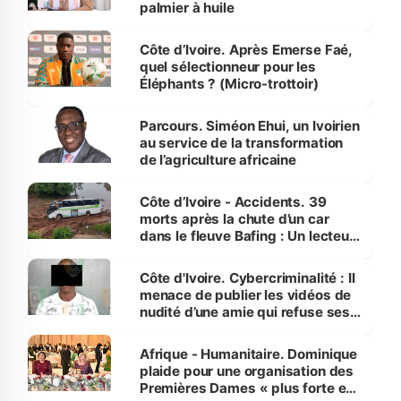
palmier à huile
Côte d’Ivoire. Après Emerse Faé,
quel sélectionneur pour les
Éléphants ? (Micro-trottoir)
Parcours. Siméon Ehui, un Ivoirien
au service de la transformation
de l’agriculture africaine
Côte d’Ivoire - Accidents. 39
morts après la chute d’un car
dans le fleuve Bafing : Un lecteur
dénonce la légèreté du ministère
des Transports
Côte d'Ivoire. Cybercriminalité : Il
menace de publier les vidéos de
nudité d’une amie qui refuse ses
avances
Afrique - Humanitaire. Dominique
plaide pour une organisation des
Premières Dames « plus forte et