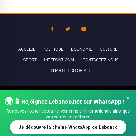
ACCUEIL
POLITIQUE
ECONOMIE
CULTURE
SPORT
INTERNATIONAL
CONTACTEZ-NOUS
CHARTE ÉDITORIALE
Copyright © 2010-2026 lebanco.net - Tous droits de reproduction
×
🌍📱
Rejoignez Lebanco.net sur WhatsApp !
réservés - All rights reserved.
Retrouvez toute l'actualité ivoirienne et internationale ainsi que
vos contenus préférés
Je découvre la chaîne WhatsApp de Lebanco
SHARE
TWEET