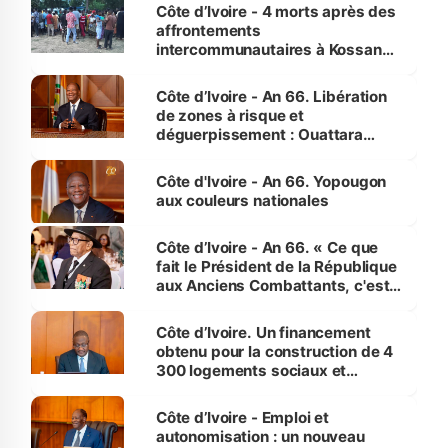
générations futures »
Côte d’Ivoire - 4 morts après des
affrontements
intercommunautaires à Kossandji
(Alepé) - Notre correspondant au
milieu des sinistrés
Côte d’Ivoire - An 66. Libération
de zones à risque et
déguerpissement : Ouattara
assure du « strict respect de
l'Etat de droit pour préserver les
Côte d'Ivoire - An 66. Yopougon
vies humaines »
aux couleurs nationales
Côte d’Ivoire - An 66. « Ce que
fait le Président de la République
aux Anciens Combattants, c'est
inédit » (Cne Yassoungo Koné ®)
Côte d’Ivoire. Un financement
obtenu pour la construction de 4
300 logements sociaux et
économiques à Abidjan, Bouaké
et Yamoussoukro
Côte d’Ivoire - Emploi et
autonomisation : un nouveau