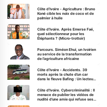
Côte d’Ivoire
Côte d’Ivoire - Agriculture : Bruno
Koné cible les noix de coco et de
palmier à huile
Côte d’Ivoire. Après Emerse Faé,
quel sélectionneur pour les
Éléphants ? (Micro-trottoir)
Parcours. Siméon Ehui, un Ivoirien
au service de la transformation
de l’agriculture africaine
Côte d’Ivoire - Accidents. 39
morts après la chute d’un car
dans le fleuve Bafing : Un lecteur
dénonce la légèreté du ministère
des Transports
Côte d'Ivoire. Cybercriminalité : Il
menace de publier les vidéos de
nudité d’une amie qui refuse ses
avances