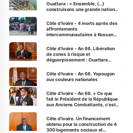
Ouattara : « Ensemble, (…)
construisons une grande nation
pour nous-mêmes et pour les
générations futures »
Côte d’Ivoire - 4 morts après des
affrontements
intercommunautaires à Kossandji
(Alepé) - Notre correspondant au
milieu des sinistrés
Côte d’Ivoire - An 66. Libération
de zones à risque et
déguerpissement : Ouattara
assure du « strict respect de
l'Etat de droit pour préserver les
Côte d'Ivoire - An 66. Yopougon
vies humaines »
aux couleurs nationales
Côte d’Ivoire - An 66. « Ce que
fait le Président de la République
aux Anciens Combattants, c'est
inédit » (Cne Yassoungo Koné ®)
Côte d’Ivoire. Un financement
obtenu pour la construction de 4
300 logements sociaux et