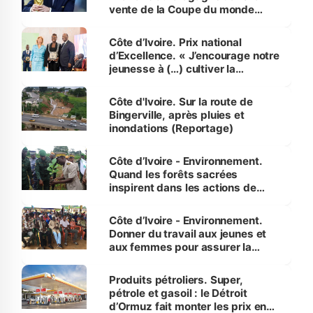
vente de la Coupe du monde
révélé
Côte d’Ivoire. Prix national
d’Excellence. « J’encourage notre
jeunesse à (…) cultiver la
compétence et l’intégrité »
(Alassane Ouattara
Côte d'Ivoire. Sur la route de
Bingerville, après pluies et
inondations (Reportage)
Côte d’Ivoire - Environnement.
Quand les forêts sacrées
inspirent dans les actions de
reboisement
Côte d’Ivoire - Environnement.
Donner du travail aux jeunes et
aux femmes pour assurer la
protection des espèces
menacées
Produits pétroliers. Super,
pétrole et gasoil : le Détroit
d’Ormuz fait monter les prix en