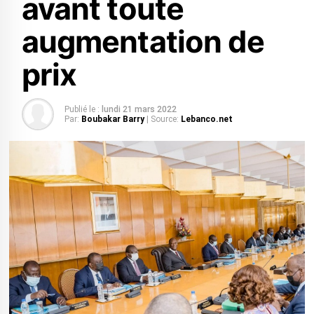
avant toute
augmentation de
prix
Publié le :
lundi 21 mars 2022
Par:
Boubakar Barry
| Source:
Lebanco.net