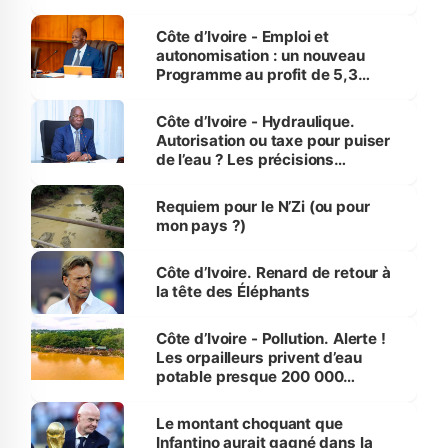
économiques à Abidjan, Bouaké
et Yamoussoukro
Côte d’Ivoire - Emploi et
autonomisation : un nouveau
Programme au profit de 5,3
millions de jeunes
Côte d’Ivoire - Hydraulique.
Autorisation ou taxe pour puiser
de l’eau ? Les précisions
d’Assahoré
Requiem pour le N’Zi (ou pour
mon pays ?)
Côte d’Ivoire. Renard de retour à
la tête des Éléphants
Côte d’Ivoire - Pollution. Alerte !
Les orpailleurs privent d’eau
potable presque 200 000
habitants autour d’Agboville
Le montant choquant que
Infantino aurait gagné dans la