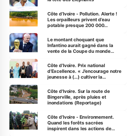
Côte d’Ivoire - Pollution. Alerte !
Les orpailleurs privent d’eau
potable presque 200 000
habitants autour d’Agboville
Le montant choquant que
Infantino aurait gagné dans la
vente de la Coupe du monde
révélé
Côte d’Ivoire. Prix national
d’Excellence. « J’encourage notre
jeunesse à (…) cultiver la
compétence et l’intégrité »
(Alassane Ouattara
Côte d'Ivoire. Sur la route de
Bingerville, après pluies et
inondations (Reportage)
Côte d’Ivoire - Environnement.
Quand les forêts sacrées
inspirent dans les actions de
reboisement