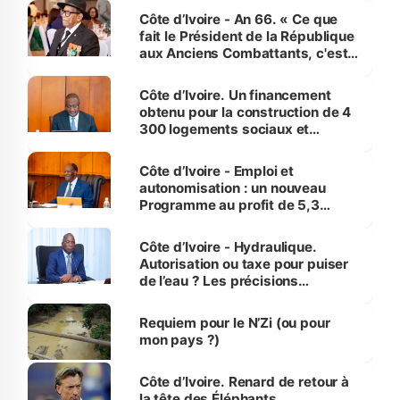
Côte d’Ivoire - An 66. « Ce que
fait le Président de la République
aux Anciens Combattants, c'est
inédit » (Cne Yassoungo Koné ®)
Côte d’Ivoire. Un financement
obtenu pour la construction de 4
300 logements sociaux et
économiques à Abidjan, Bouaké
et Yamoussoukro
Côte d’Ivoire - Emploi et
autonomisation : un nouveau
Programme au profit de 5,3
millions de jeunes
Côte d’Ivoire - Hydraulique.
Autorisation ou taxe pour puiser
de l’eau ? Les précisions
d’Assahoré
Requiem pour le N’Zi (ou pour
mon pays ?)
Côte d’Ivoire. Renard de retour à
la tête des Éléphants