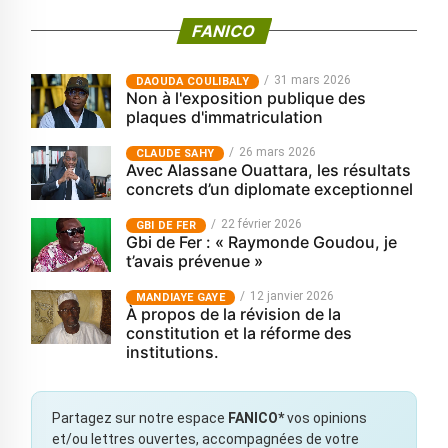
FANICO
31 mars 2026
‎DAOUDA COULIBALY
Non à l'exposition publique des
plaques d'immatriculation
26 mars 2026
CLAUDE SAHY
Avec Alassane Ouattara, les résultats
concrets d’un diplomate exceptionnel
22 février 2026
GBI DE FER
Gbi de Fer : « Raymonde Goudou, je
t’avais prévenue »
12 janvier 2026
MANDIAYE GAYE
À propos de la révision de la
constitution et la réforme des
institutions.
Partagez sur notre espace
FANICO*
vos opinions
et/ou lettres ouvertes, accompagnées de votre