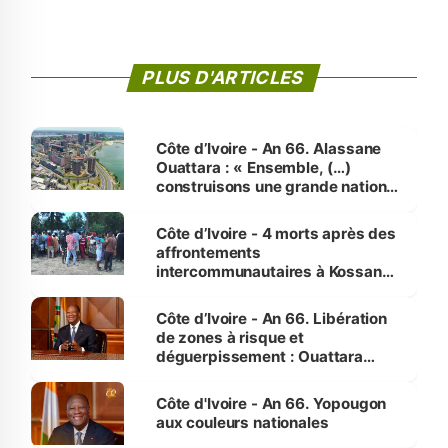
PLUS D'ARTICLES
Côte d’Ivoire - An 66. Alassane
Ouattara : « Ensemble, (…)
construisons une grande nation
pour nous-mêmes et pour les
générations futures »
Côte d’Ivoire - 4 morts après des
affrontements
intercommunautaires à Kossandji
(Alepé) - Notre correspondant au
milieu des sinistrés
Côte d’Ivoire - An 66. Libération
de zones à risque et
déguerpissement : Ouattara
assure du « strict respect de
l'Etat de droit pour préserver les
Côte d'Ivoire - An 66. Yopougon
vies humaines »
aux couleurs nationales