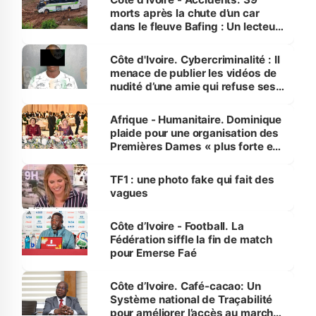
morts après la chute d’un car
dans le fleuve Bafing : Un lecteur
dénonce la légèreté du ministère
des Transports
Côte d'Ivoire. Cybercriminalité : Il
menace de publier les vidéos de
nudité d’une amie qui refuse ses
avances
Afrique - Humanitaire. Dominique
plaide pour une organisation des
Premières Dames « plus forte et
influente, dont l'impact s'affirme
sur la scène internationale »
TF1 : une photo fake qui fait des
vagues
Côte d’Ivoire - Football. La
Fédération siffle la fin de match
pour Emerse Faé
Côte d’Ivoire. Café-cacao: Un
Système national de Traçabilité
pour améliorer l’accès au marché