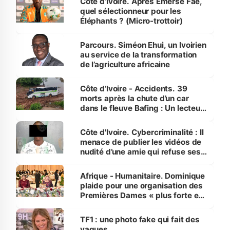
Côte d’Ivoire. Après Emerse Faé,
quel sélectionneur pour les
Éléphants ? (Micro-trottoir)
Parcours. Siméon Ehui, un Ivoirien
au service de la transformation
de l’agriculture africaine
Côte d’Ivoire - Accidents. 39
morts après la chute d’un car
dans le fleuve Bafing : Un lecteur
dénonce la légèreté du ministère
des Transports
Côte d'Ivoire. Cybercriminalité : Il
menace de publier les vidéos de
nudité d’une amie qui refuse ses
avances
Afrique - Humanitaire. Dominique
plaide pour une organisation des
Premières Dames « plus forte et
influente, dont l'impact s'affirme
sur la scène internationale »
TF1 : une photo fake qui fait des
vagues