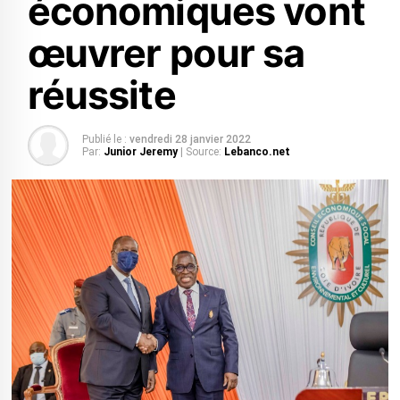
économiques vont
œuvrer pour sa
réussite
Publié le :
vendredi 28 janvier 2022
Par:
Junior Jeremy
| Source:
Lebanco.net