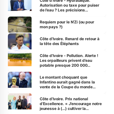
Côte d’Ivoire - Hydraulique.
Autorisation ou taxe pour puiser
de l’eau ? Les précisions
d’Assahoré
Requiem pour le N’Zi (ou pour
mon pays ?)
Côte d’Ivoire. Renard de retour à
la tête des Éléphants
Côte d’Ivoire - Pollution. Alerte !
Les orpailleurs privent d’eau
potable presque 200 000
habitants autour d’Agboville
Le montant choquant que
Infantino aurait gagné dans la
vente de la Coupe du monde
révélé
Côte d’Ivoire. Prix national
d’Excellence. « J’encourage notre
jeunesse à (…) cultiver la
compétence et l’intégrité »