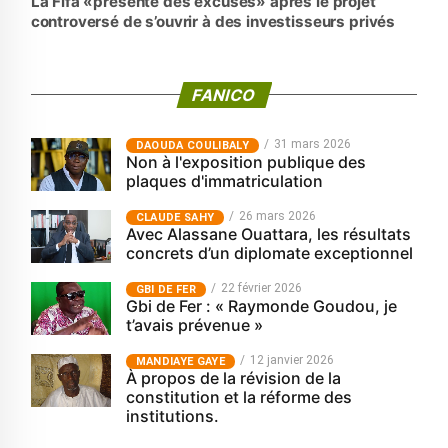
La Fifa «présente des excuses» après le projet
controversé de s’ouvrir à des investisseurs privés
FANICO
31 mars 2026
‎DAOUDA COULIBALY
Non à l'exposition publique des
plaques d'immatriculation
26 mars 2026
CLAUDE SAHY
Avec Alassane Ouattara, les résultats
concrets d’un diplomate exceptionnel
22 février 2026
GBI DE FER
Gbi de Fer : « Raymonde Goudou, je
t’avais prévenue »
12 janvier 2026
MANDIAYE GAYE
À propos de la révision de la
constitution et la réforme des
institutions.