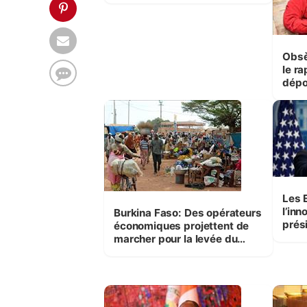
Obsè
le ra
dépo
le P
Les 
l’inn
Burkina Faso: Des opérateurs
prés
économiques projettent de
fait
marcher pour la levée du
gouv
couvre-feu