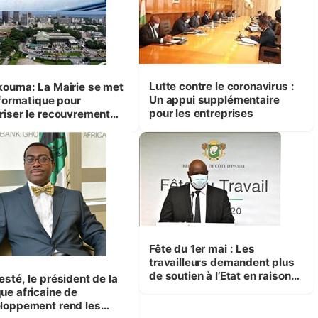
Lutte contre le coronavirus :
kouma: La Mairie se met
Un appui supplémentaire
nformatique pour
pour les entreprises
riser le recouvrement
taxes.
Fête du 1er mai : Les
travailleurs demandent plus
de soutien à l’Etat en raison
esté, le président de la
des effets du Covid19
ue africaine de
loppement rend les