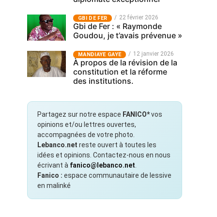
22 février 2026
GBI DE FER
Gbi de Fer : « Raymonde
Goudou, je t’avais prévenue »
12 janvier 2026
MANDIAYE GAYE
À propos de la révision de la
constitution et la réforme
des institutions.
Partagez sur notre espace
FANICO*
vos
opinions et/ou lettres ouvertes,
accompagnées de votre photo.
Lebanco.net
reste ouvert à toutes les
idées et opinions. Contactez-nous en nous
écrivant à
fanico@lebanco.net
.
Fanico :
espace communautaire de lessive
en malinké