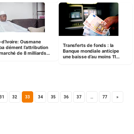
ps
-d’Ivoire: Ousmane
Transferts de fonds : la
a dément l’attribution
Banque mondiale anticipe
 marché de 8 milliards
une baisse d’au moins 11
 des masques de
milliards de dollars en 2020
ection par la primature
31
32
33
34
35
36
37
…
77
»