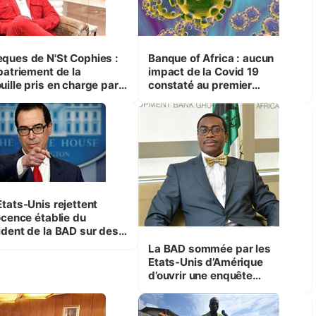
ques de N'St Cophies :
Banque of Africa : aucun
patriement de la
impact de la Covid 19
uille pris en charge par
constaté au premier
résident Ouattara
trimestre 2020
Etats-Unis rejettent
ocence établie du
ident de la BAD sur des
s présumés de mauvaise
La BAD sommée par les
ernance
Etats-Unis d’Amérique
d’ouvrir une enquête
indépendante