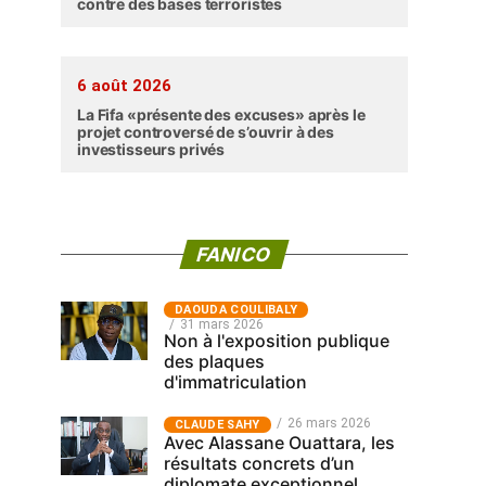
contre des bases terroristes
6 août 2026
La Fifa «présente des excuses» après le
projet controversé de s’ouvrir à des
investisseurs privés
FANICO
‎DAOUDA COULIBALY
31 mars 2026
Non à l'exposition publique
des plaques
d'immatriculation
26 mars 2026
CLAUDE SAHY
Avec Alassane Ouattara, les
résultats concrets d’un
diplomate exceptionnel