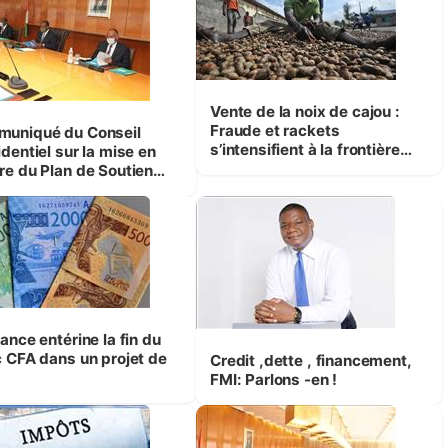
Vente de la noix de cajou :
Fraude et rackets
uniqué du Conseil
s’intensifient à la frontière
dentiel sur la mise en
Nord-Est ivoirienne.
re du Plan de Soutien
omique, social et
nitaire
ance entérine la fin du
c CFA dans un projet de
Credit ,dette , financement,
FMI: Parlons -en !