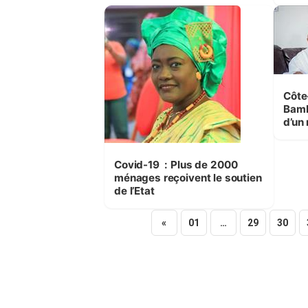
cou
Côte
Bamb
d’un
pour
prot
Covid-19 : Plus de 2000
ménages reçoivent le soutien
de l’Etat
«
01
…
29
30