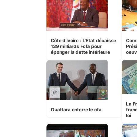
Côte d’Ivoire : L’Etat décaisse
Comm
139 milliards Fcfa pour
Prési
éponger la dette intérieure
oeuv
Econ
huma
La Fr
Ouattara enterre le cfa.
fran
loi