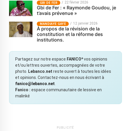
22 février 2026
GBI DE FER
Gbi de Fer : « Raymonde Goudou, je
t’avais prévenue »
12 janvier 2026
MANDIAYE GAYE
À propos de la révision de la
constitution et la réforme des
institutions.
Partagez sur notre espace
FANICO*
vos opinions
et/ou lettres ouvertes, accompagnées de votre
photo.
Lebanco.net
reste ouvert à toutes les idées
et opinions. Contactez-nous en nous écrivant à
fanico@lebanco.net
.
Fanico :
espace communautaire de lessive en
malinké
PUBLICITÉ