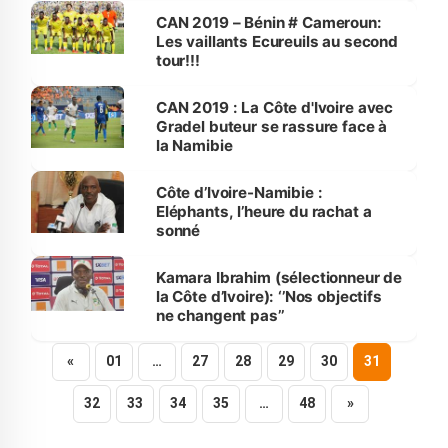
CAN 2019 – Bénin # Cameroun:
Les vaillants Ecureuils au second
tour!!!
CAN 2019 : La Côte d'Ivoire avec
Gradel buteur se rassure face à
la Namibie
Côte d’Ivoire-Namibie :
Eléphants, l’heure du rachat a
sonné
Kamara Ibrahim (sélectionneur de
la Côte d’Ivoire): ‘’Nos objectifs
ne changent pas’’
«
01
…
27
28
29
30
31
32
33
34
35
…
48
»