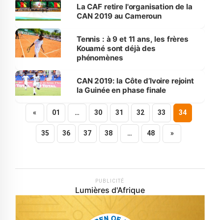
La CAF retire l'organisation de la
CAN 2019 au Cameroun
Tennis : à 9 et 11 ans, les frères
Kouamé sont déjà des
phénomènes
CAN 2019: la Côte d’Ivoire rejoint
la Guinée en phase finale
«
01
…
30
31
32
33
34
35
36
37
38
…
48
»
PUBLICITÉ
Lumières d'Afrique