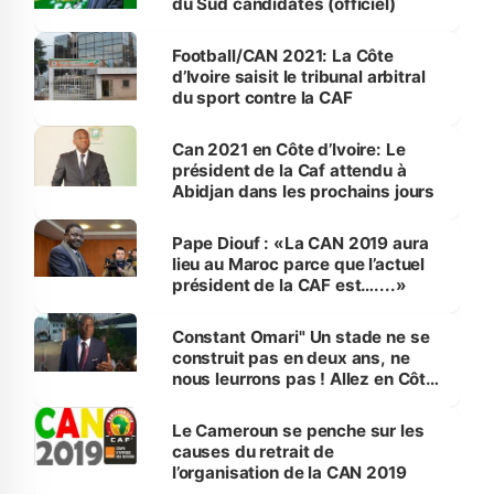
du Sud candidates (officiel)
Football/CAN 2021: La Côte
d’Ivoire saisit le tribunal arbitral
du sport contre la CAF
Can 2021 en Côte d’Ivoire: Le
président de la Caf attendu à
Abidjan dans les prochains jours
Pape Diouf : «La CAN 2019 aura
lieu au Maroc parce que l’actuel
président de la CAF est…....»
Constant Omari" Un stade ne se
construit pas en deux ans, ne
nous leurrons pas ! Allez en Côte
d’Ivoire et vérifiez à quel niveau
d’avancement sont les travaux"
Le Cameroun se penche sur les
causes du retrait de
l’organisation de la CAN 2019