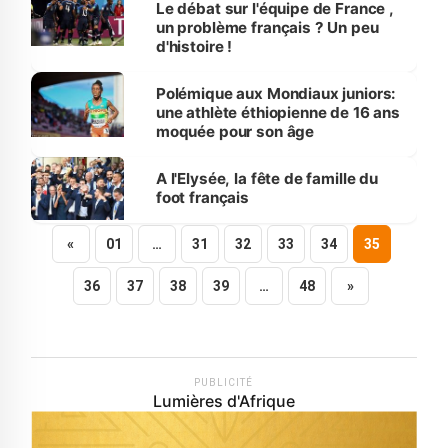
Le débat sur l'équipe de France ,
un problème français ? Un peu
d'histoire !
Polémique aux Mondiaux juniors:
une athlète éthiopienne de 16 ans
moquée pour son âge
A l'Elysée, la fête de famille du
foot français
«
01
…
31
32
33
34
35
36
37
38
39
…
48
»
PUBLICITÉ
Lumières d'Afrique