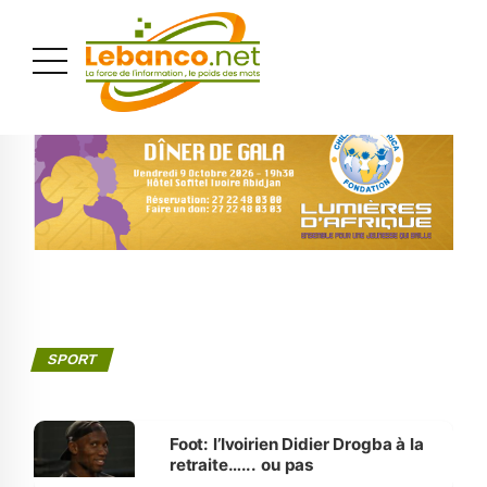
PUBLICITÉ
SPORT
Foot: l’Ivoirien Didier Drogba à la
retraite…... ou pas