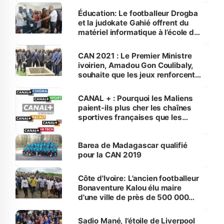
Éducation: Le footballeur Drogba
et la judokate Gahié offrent du
matériel informatique à l’école de
Vitré1
CAN 2021 : Le Premier Ministre
ivoirien, Amadou Gon Coulibaly,
souhaite que les jeux renforcent
la fraternité et la cohésion sociale
en Côte d'Ivoire
CANAL + : Pourquoi les Maliens
paient-ils plus cher les chaînes
sportives françaises que les
Français ?
Barea de Madagascar qualifié
pour la CAN 2019
Côte d'Ivoire: L'ancien footballeur
Bonaventure Kalou élu maire
d'une ville de près de 500 000
habitants
Sadio Mané, l’étoile de Liverpool