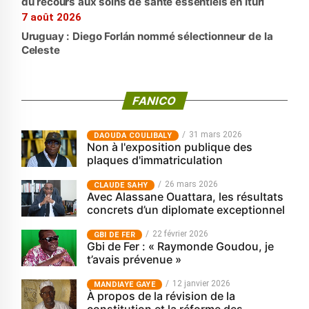
du recours aux soins de santé essentiels en Ituri
7 août 2026
Uruguay : Diego Forlán nommé sélectionneur de la
Celeste
FANICO
31 mars 2026
‎DAOUDA COULIBALY
Non à l'exposition publique des
plaques d'immatriculation
26 mars 2026
CLAUDE SAHY
Avec Alassane Ouattara, les résultats
concrets d’un diplomate exceptionnel
22 février 2026
GBI DE FER
Gbi de Fer : « Raymonde Goudou, je
t’avais prévenue »
12 janvier 2026
MANDIAYE GAYE
À propos de la révision de la
constitution et la réforme des