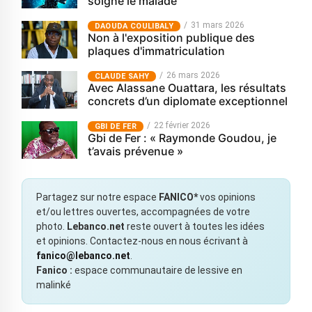
soigne le malade
31 mars 2026
‎DAOUDA COULIBALY
Non à l'exposition publique des
plaques d'immatriculation
26 mars 2026
CLAUDE SAHY
Avec Alassane Ouattara, les résultats
concrets d’un diplomate exceptionnel
22 février 2026
GBI DE FER
Gbi de Fer : « Raymonde Goudou, je
t’avais prévenue »
Partagez sur notre espace
FANICO*
vos opinions
et/ou lettres ouvertes, accompagnées de votre
photo.
Lebanco.net
reste ouvert à toutes les idées
et opinions. Contactez-nous en nous écrivant à
fanico@lebanco.net
.
Fanico :
espace communautaire de lessive en
malinké