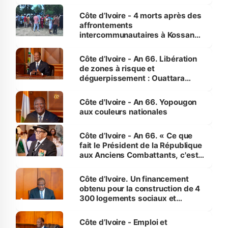
pour nous-mêmes et pour les
générations futures »
Côte d’Ivoire - 4 morts après des
affrontements
intercommunautaires à Kossandji
(Alepé) - Notre correspondant au
milieu des sinistrés
Côte d’Ivoire - An 66. Libération
de zones à risque et
déguerpissement : Ouattara
assure du « strict respect de
l'Etat de droit pour préserver les
Côte d'Ivoire - An 66. Yopougon
vies humaines »
aux couleurs nationales
Côte d’Ivoire - An 66. « Ce que
fait le Président de la République
aux Anciens Combattants, c'est
inédit » (Cne Yassoungo Koné ®)
Côte d’Ivoire. Un financement
obtenu pour la construction de 4
300 logements sociaux et
économiques à Abidjan, Bouaké
et Yamoussoukro
Côte d’Ivoire - Emploi et