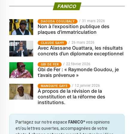
FANICO
31 mars 2026
‎DAOUDA COULIBALY
Non à l'exposition publique des
plaques d'immatriculation
26 mars 2026
CLAUDE SAHY
Avec Alassane Ouattara, les résultats
concrets d’un diplomate exceptionnel
22 février 2026
GBI DE FER
Gbi de Fer : « Raymonde Goudou, je
t’avais prévenue »
12 janvier 2026
MANDIAYE GAYE
À propos de la révision de la
constitution et la réforme des
institutions.
Partagez sur notre espace
FANICO*
vos opinions
et/ou lettres ouvertes, accompagnées de votre