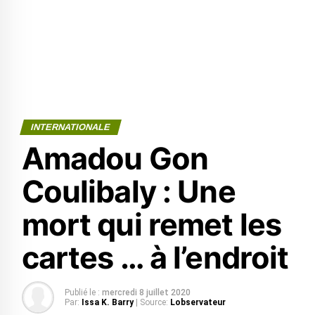
INTERNATIONALE
Amadou Gon
Coulibaly : Une
mort qui remet les
cartes … à l’endroit
Publié le :
mercredi 8 juillet 2020
Par:
Issa K. Barry
| Source:
Lobservateur