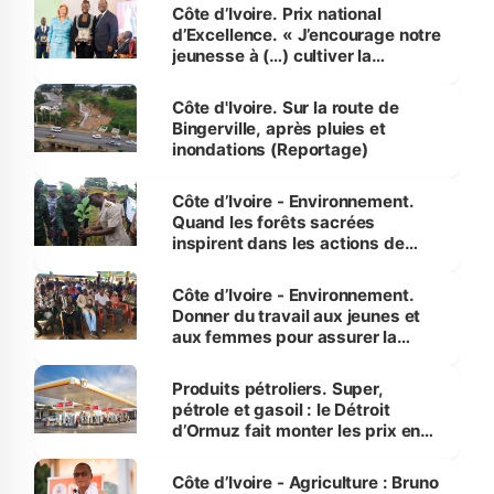
Côte d’Ivoire. Prix national
d’Excellence. « J’encourage notre
jeunesse à (…) cultiver la
compétence et l’intégrité »
(Alassane Ouattara
Côte d'Ivoire. Sur la route de
Bingerville, après pluies et
inondations (Reportage)
Côte d’Ivoire - Environnement.
Quand les forêts sacrées
inspirent dans les actions de
reboisement
Côte d’Ivoire - Environnement.
Donner du travail aux jeunes et
aux femmes pour assurer la
protection des espèces
menacées
Produits pétroliers. Super,
pétrole et gasoil : le Détroit
d’Ormuz fait monter les prix en
Côte d’Ivoire
Côte d’Ivoire - Agriculture : Bruno