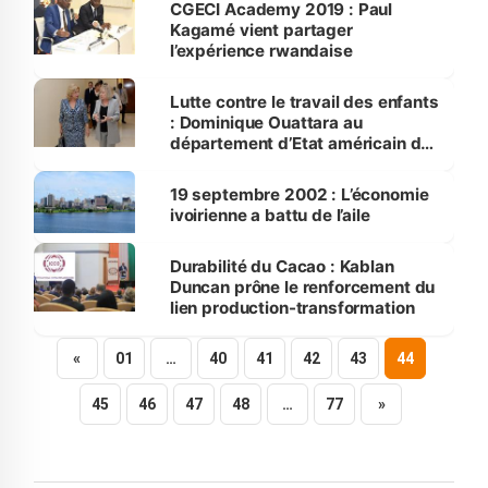
CGECI Academy 2019 : Paul
Kagamé vient partager
l’expérience rwandaise
Lutte contre le travail des enfants
: Dominique Ouattara au
département d’Etat américain du
travail
19 septembre 2002 : L’économie
ivoirienne a battu de l’aile
Durabilité du Cacao : Kablan
Duncan prône le renforcement du
lien production-transformation
«
01
…
40
41
42
43
44
45
46
47
48
…
77
»