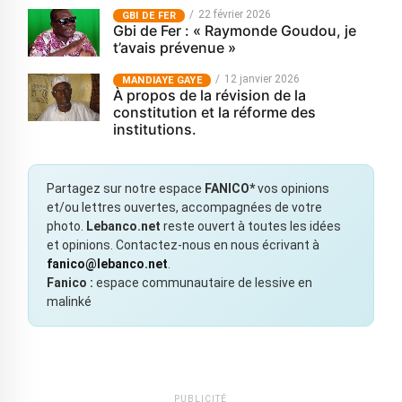
22 février 2026
GBI DE FER
Gbi de Fer : « Raymonde Goudou, je
t’avais prévenue »
12 janvier 2026
MANDIAYE GAYE
À propos de la révision de la
constitution et la réforme des
institutions.
Partagez sur notre espace
FANICO*
vos opinions
et/ou lettres ouvertes, accompagnées de votre
photo.
Lebanco.net
reste ouvert à toutes les idées
et opinions. Contactez-nous en nous écrivant à
fanico@lebanco.net
.
Fanico :
espace communautaire de lessive en
malinké
PUBLICITÉ