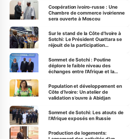
Coopération ivoiro-russe : Une
Chambre de commerce ivoirienne
sera ouverte à Moscou
Sur le stand de la Côte d'Ivoire à
Sotchi: Le Président Ouattara se
réjouit de la participation
massive des Ivoiriens à ce "grand
événement" riche en opportunités
Sommet de Sotchi : Poutine
déplore le faible niveau des
échanges entre l'Afrique et la
Russie
Population et développement en
Côte d’Ivoire: Un atelier de
validation s’ouvre à Abidjan
Sommet de Sotchi: Les atouts de
l'Afrique exposés en Russie
Production de logements:
Lancement des activités d’un