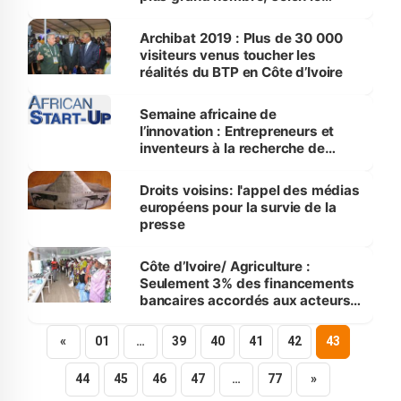
patronat et l’Uemoa
Archibat 2019 : Plus de 30 000
visiteurs venus toucher les
réalités du BTP en Côte d’Ivoire
Semaine africaine de
l’innovation : Entrepreneurs et
inventeurs à la recherche de
marché
Droits voisins: l'appel des médias
européens pour la survie de la
presse
Côte d’Ivoire/ Agriculture :
Seulement 3% des financements
bancaires accordés aux acteurs
de la filière engrais
«
01
…
39
40
41
42
43
44
45
46
47
…
77
»