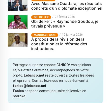
Avec Alassane Ouattara, les résultats
concrets d’un diplomate exceptionnel
22 février 2026
GBI DE FER
Gbi de Fer : « Raymonde Goudou, je
t’avais prévenue »
12 janvier 2026
MANDIAYE GAYE
À propos de la révision de la
constitution et la réforme des
institutions.
Partagez sur notre espace
FANICO*
vos opinions
et/ou lettres ouvertes, accompagnées de votre
photo.
Lebanco.net
reste ouvert à toutes les idées
et opinions. Contactez-nous en nous écrivant à
fanico@lebanco.net
.
Fanico :
espace communautaire de lessive en
malinké