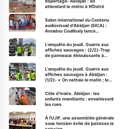
Reportage- Abidjan : en
attendant le métro à N'Dotré
Salon international du Contenu
audiovisuel d'Abidjan (SICA) :
Amadou Coulibaly lance
officiellement la 4ème édition
L'enquête du jeudi. Guerre aux
affiches sauvages : (2/2)-Trop
de panneaux éblouissants à
Abidjan
L'enquête du jeudi. Guerre aux
affiches sauvages à Abidjan :
(1/2)- « On nettoie le matin ; le
soir, c'est recouvert »
Côte d’Ivoire. Abidjan : les
enfants mendiants : envahissent
les rues
À l’UJIF, une assemblée générale
sous tension évite de justesse la
scission