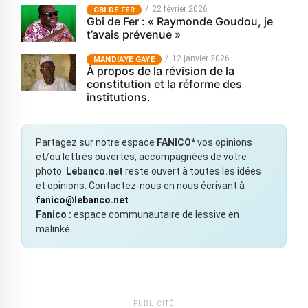
22 février 2026
GBI DE FER
Gbi de Fer : « Raymonde Goudou, je
t’avais prévenue »
12 janvier 2026
MANDIAYE GAYE
À propos de la révision de la
constitution et la réforme des
institutions.
Partagez sur notre espace
FANICO*
vos opinions
et/ou lettres ouvertes, accompagnées de votre
photo.
Lebanco.net
reste ouvert à toutes les idées
et opinions. Contactez-nous en nous écrivant à
fanico@lebanco.net
.
Fanico :
espace communautaire de lessive en
malinké
PUBLICITÉ