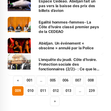
Espace Cedeao. Abidjan fait un
pas vers la baisse des prix des
billets d’avion
Egalité hommes-femmes- La
Côte d’Ivoire classé premier pays
de la CEDEAO
Abidjan. Un événement «
obscène » annulé par la Police
L’enquête du jeudi. Côte d'Ivoire.
Protection sociale des
fonctionnaires (2/2)- : Ce que les
mutuelles font de mieux que l'État
«
001
…
005
006
007
008
009
010
011
012
013
…
239
»