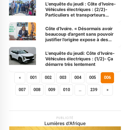
L'enquête du jeudi : Côte d’Ivoire-
Véhicules électriques : (2/2)-
Particuliers et transporteurs
publics freinent
Côte d’Ivoire. « Désormais avoir
beaucoup d’argent sans pouvoir
justifier l’origine expose à des
poursuites » ( Procureur de la
République)
L'enquête du jeudi: Côte d’Ivoire-
Véhicules électriques : (1/2)- Ça
démarre très lentement
«
001
002
003
004
005
006
007
008
009
010
…
239
»
PUBLICITÉ
Lumières d'Afrique