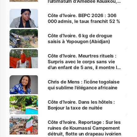
l’ultimatum d'Amédée Kouakou,
seulement 100 tas d’ordures sur
800 ont été traités
Côte d’Ivoire. BEPC 2026 : 306
000 admis, le taux franchit 52 %
Côte d’Ivoire. 6 kg de drogue
saisis à Yopougon (Abidjan)
Côte d’Ivoire. Meurtres rituels :
Surpris avec le corps sans vie
d’un enfant de 5 ans, il montre les
tombes de trois autres victimes
Chris de Mens : l’icône togolaise
qui sublime l’élégance africaine
Côte d’Ivoire. Dans les hôtels :
Bonjour la taxe de nuitée
Côte d’Ivoire. Reportage : Sur les
ruines de Koumassi Campement
détruit, flotte un drapeau ivoirien