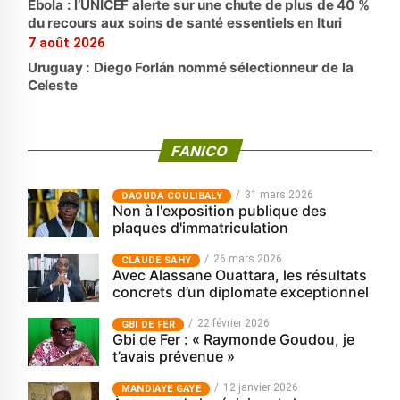
Ebola : l’UNICEF alerte sur une chute de plus de 40 %
du recours aux soins de santé essentiels en Ituri
7 août 2026
Uruguay : Diego Forlán nommé sélectionneur de la
Celeste
FANICO
31 mars 2026
‎DAOUDA COULIBALY
Non à l'exposition publique des
plaques d'immatriculation
26 mars 2026
CLAUDE SAHY
Avec Alassane Ouattara, les résultats
concrets d’un diplomate exceptionnel
22 février 2026
GBI DE FER
Gbi de Fer : « Raymonde Goudou, je
t’avais prévenue »
12 janvier 2026
MANDIAYE GAYE