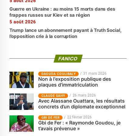
5 août 2026
Guerre en Ukraine : au moins 15 morts dans des
frappes russes sur Kiev et sa région
5 août 2026
Trump lance un abonnement payant à Truth Social,
l’opposition crie à la corruption
FANICO
31 mars 2026
‎DAOUDA COULIBALY
Non à l'exposition publique des
plaques d'immatriculation
26 mars 2026
CLAUDE SAHY
Avec Alassane Ouattara, les résultats
concrets d’un diplomate exceptionnel
22 février 2026
GBI DE FER
Gbi de Fer : « Raymonde Goudou, je
t’avais prévenue »