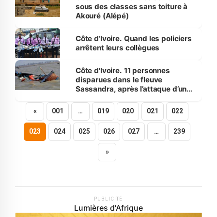
sous des classes sans toiture à
Akouré (Alépé)
Côte d’Ivoire. Quand les policiers
arrêtent leurs collègues
Côte d'Ivoire. 11 personnes
disparues dans le fleuve
Sassandra, après l’attaque d’un
hippopotame
«
001
…
019
020
021
022
023
024
025
026
027
…
239
»
PUBLICITÉ
Lumières d'Afrique