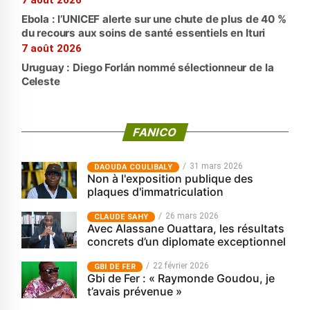
7 août 2026
Ebola : l’UNICEF alerte sur une chute de plus de 40 %
du recours aux soins de santé essentiels en Ituri
7 août 2026
Uruguay : Diego Forlán nommé sélectionneur de la
Celeste
FANICO
31 mars 2026
‎DAOUDA COULIBALY
Non à l'exposition publique des
plaques d'immatriculation
26 mars 2026
CLAUDE SAHY
Avec Alassane Ouattara, les résultats
concrets d’un diplomate exceptionnel
22 février 2026
GBI DE FER
Gbi de Fer : « Raymonde Goudou, je
t’avais prévenue »