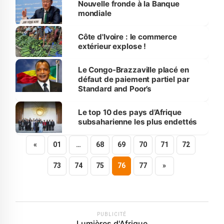
Nouvelle fronde à la Banque
mondiale
Côte d'Ivoire : le commerce
extérieur explose !
Le Congo-Brazzaville placé en
défaut de paiement partiel par
Standard and Poor’s
Le top 10 des pays d’Afrique
subsaharienne les plus endettés
«
01
…
68
69
70
71
72
73
74
75
76
77
»
PUBLICITÉ
Lumières d'Afrique