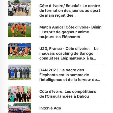
Côte d’ Ivoire/ Bouaké : Le centre
de formation des jeunes au sport
de main reçoit des
équipements,des anciens
handballeurs
Match Amical Côte d'Ivoire- Bénin
: L’esprit de gagneur anime
toujours les Eléphants
U23, France - Côte d'Ivoire: Le
mauvais coaching de Sanogo
conduit les Éléphanteaux à la
défaite
CAN 2023 : le sacre des
Éléphants est la somme de
l'intelligence et de la ferveur des
Ivoiriens pour leur pays, selon
Beugré Mambé
Côte d'Ivoire. Les compétitions
de l’Oissu lancées à Dabou
Initchié Ado