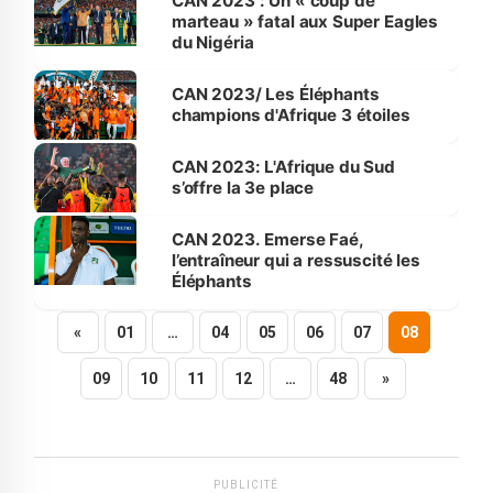
CAN 2023 : Un « coup de
marteau » fatal aux Super Eagles
du Nigéria
CAN 2023/ Les Éléphants
champions d'Afrique 3 étoiles
CAN 2023: L'Afrique du Sud
s’offre la 3e place
CAN 2023. Emerse Faé,
l’entraîneur qui a ressuscité les
Éléphants
«
01
…
04
05
06
07
08
09
10
11
12
…
48
»
PUBLICITÉ