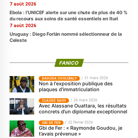
7 août 2026
Ebola : l’UNICEF alerte sur une chute de plus de 40 %
du recours aux soins de santé essentiels en Ituri
7 août 2026
Uruguay : Diego Forlán nommé sélectionneur de la
Celeste
FANICO
31 mars 2026
‎DAOUDA COULIBALY
Non à l'exposition publique des
plaques d'immatriculation
26 mars 2026
CLAUDE SAHY
Avec Alassane Ouattara, les résultats
concrets d’un diplomate exceptionnel
22 février 2026
GBI DE FER
Gbi de Fer : « Raymonde Goudou, je
t’avais prévenue »