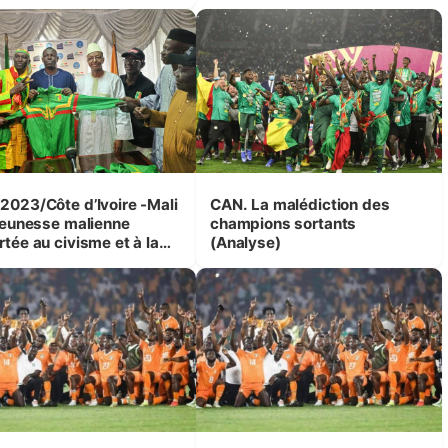
elle étape
2023/Côte d’Ivoire -Mali
CAN. La malédiction des
champions sortants
rtée au civisme et à la
(Analyse)
onsabilité