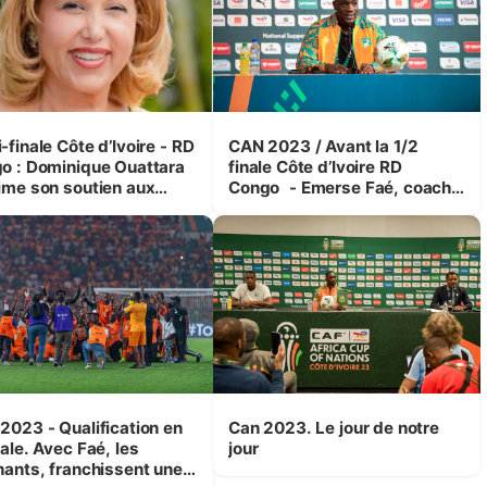
finale Côte d’Ivoire - RD
CAN 2023 / Avant la 1/2
o : Dominique Ouattara
finale Côte d’Ivoire RD
ime son soutien aux
Congo - Emerse Faé, coach
hants
des Éléphants, rassurant : «
On va jouer à fond »
2023 - Qualification en
Can 2023. Le jour de notre
ale. Avec Faé, les
jour
hants, franchissent une