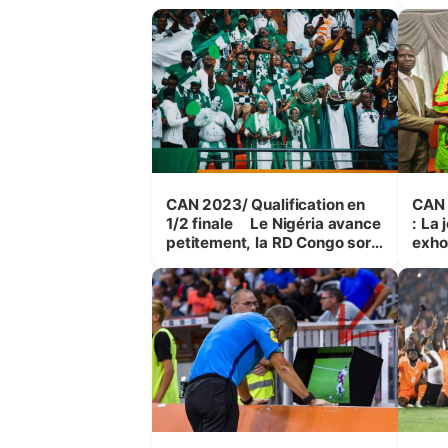
nouv
CAN 2023/ Qualification en
CAN 
1/2 finale Le Nigéria avance
: La jeunesse malienne
petitement, la RD Congo sort
exho
du piège guinéen
resp