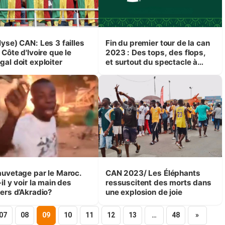
lyse) CAN: Les 3 failles
Fin du premier tour de la can
 Côte d'Ivoire que le
2023 : Des tops, des flops,
gal doit exploiter
et surtout du spectacle à
gogo
auvetage par le Maroc.
CAN 2023/ Les Éléphants
il y voir la main des
ressuscitent des morts dans
iers d’Akradio?
une explosion de joie
07
08
09
10
11
12
13
…
48
»