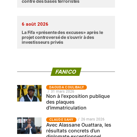
contre des bases terroristes
6 août 2026
La Fifa «présente des excuses» après le
projet controversé de s’ouvrir à des
investisseurs privés
FANICO
‎DAOUDA COULIBALY
31 mars 2026
Non à l'exposition publique
des plaques
d'immatriculation
26 mars 2026
CLAUDE SAHY
Avec Alassane Ouattara, les
résultats concrets d’un
diplomate exceptionnel