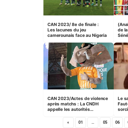
CAN 2023/ 8e de finale :
(Ana
Les lacunes du jeu
de la
camerounais face au Nigeria
Séné
CAN 2023/Actes de violence
Le s
après matchs : La CNDH
Faut-
appelle les autorités
sorc
ivoiriennes à plus de
vigilance
«
01
…
05
06