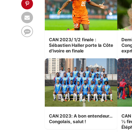
CAN 2023/ 1/2 finale :
Demi-
Sébastien Haller porte la Côte
Cong
d'ivoire en finale
expr
Elép
CAN 2023: A bon entendeur…
CAN 
Congolais, salut !
½ fin
Élép