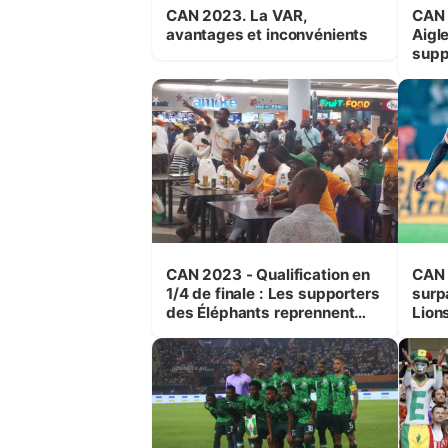
CAN 2023. La VAR,
CAN 
avantages et inconvénients
Aigle
supp
rete
CAN 2023 - Qualification en
CAN 
1/4 de finale : Les supporters
surp
des Éléphants reprennent
Lion
espoir