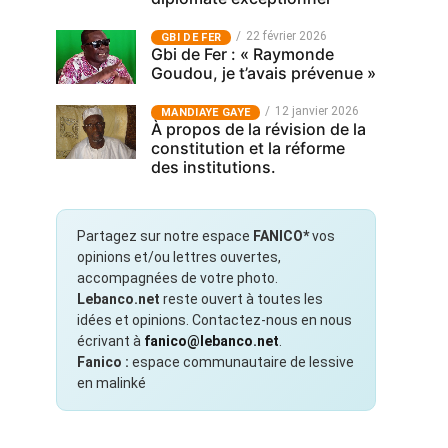
22 février 2026
GBI DE FER
Gbi de Fer : « Raymonde
Goudou, je t’avais prévenue »
12 janvier 2026
MANDIAYE GAYE
À propos de la révision de la
constitution et la réforme
des institutions.
Partagez sur notre espace
FANICO*
vos
opinions et/ou lettres ouvertes,
accompagnées de votre photo.
Lebanco.net
reste ouvert à toutes les
idées et opinions. Contactez-nous en nous
écrivant à
fanico@lebanco.net
.
Fanico :
espace communautaire de lessive
en malinké