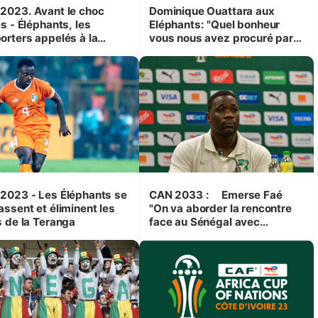
2023. Avant le choc
Dominique Ouattara aux
s - Éléphants, les
Eléphants: "Quel bonheur
orters appelés à la
vous nous avez procuré par
nue
votre formidable
performance"
2023 - Les Éléphants se
CAN 2033 : Emerse Faé
assent et éliminent les
"On va aborder la rencontre
s de la Teranga
face au Sénégal avec
confiance"