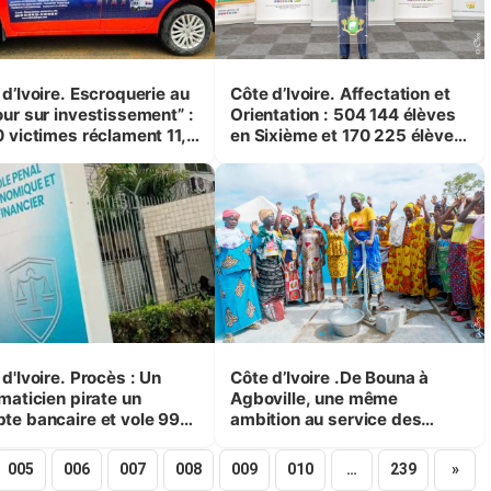
d’Ivoire. Escroquerie au
Côte d’Ivoire. Affectation et
our sur investissement” :
Orientation : 504 144 élèves
0 victimes réclament 11,7
en Sixième et 170 225 élèves
iards au patron de KDS
en Seconde sont attendus
cette année
d'Ivoire. Procès : Un
Côte d’Ivoire .De Bouna à
maticien pirate un
Agboville, une même
te bancaire et vole 99
ambition au service des
ons de francs
populations rurales
005
006
007
008
009
010
…
239
»