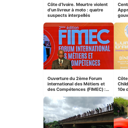
Côte d’Ivoire. Meurtre violent
Cent
d'un livreur à moto : quatre
Appr
suspects interpellés
gouv
gest
Entr
Trav
Ouverture du 2ème Forum
Côte 
international des Métiers et
Child
des Compétences (FIMEC) :
10e 
Adama Kamara appelle la
cons
jeunesse à saisir les
Jeun
opportunités qu'offre
l’intelligence artificielle