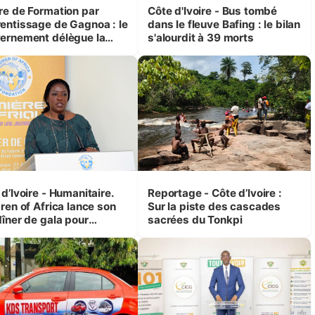
re de Formation par
Côte d'Ivoire - Bus tombé
entissage de Gagnoa : le
dans le fleuve Bafing : le bilan
ernement délègue la
s'alourdit à 39 morts
ion au Consortium des
eprises du Secteur des
aux publics et des Mines
d’Ivoire - Humanitaire.
Reportage - Côte d’Ivoire :
ren of Africa lance son
Sur la piste des cascades
dîner de gala pour
sacrées du Tonkpi
truire une Maison de la
esse à Treichville