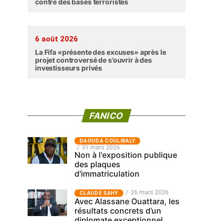
contre des bases terroristes
6 août 2026
La Fifa «présente des excuses» après le
projet controversé de s’ouvrir à des
investisseurs privés
FANICO
‎DAOUDA COULIBALY
31 mars 2026
Non à l'exposition publique
des plaques
d'immatriculation
26 mars 2026
CLAUDE SAHY
Avec Alassane Ouattara, les
résultats concrets d’un
diplomate exceptionnel