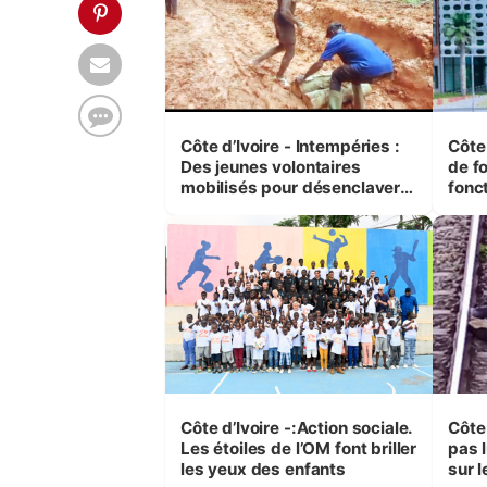
Côte d’Ivoire - Intempéries :
Côte
Des jeunes volontaires
de f
mobilisés pour désenclaver
fonc
leur village
cinq
Côte d’Ivoire -:Action sociale.
Côte
Les étoiles de l’OM font briller
pas l
les yeux des enfants
sur l