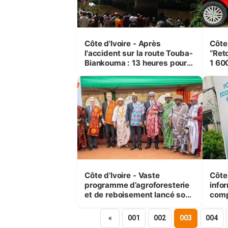
Côte d'Ivoire - Après
Côte 
l'accident sur la route Touba-
“Ret
Biankouma : 13 heures pour
1 60
sortir du fleuve le bus de la
mill
mort
Côte d’Ivoire - Vaste
Côte 
programme d’agroforesterie
infor
et de reboisement lancé sous
comp
le Fromager, à Gagnoa
milli
«
001
002
003
004