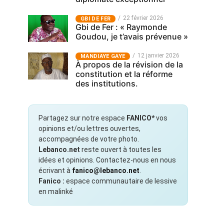
22 février 2026
GBI DE FER
Gbi de Fer : « Raymonde
Goudou, je t’avais prévenue »
12 janvier 2026
MANDIAYE GAYE
À propos de la révision de la
constitution et la réforme
des institutions.
Partagez sur notre espace
FANICO*
vos
opinions et/ou lettres ouvertes,
accompagnées de votre photo.
Lebanco.net
reste ouvert à toutes les
idées et opinions. Contactez-nous en nous
écrivant à
fanico@lebanco.net
.
Fanico :
espace communautaire de lessive
en malinké