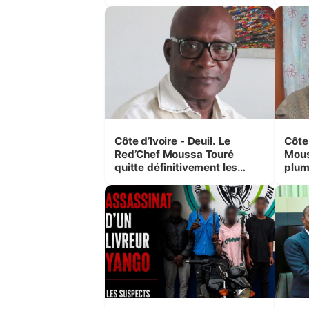
s’im
Côte d’Ivoire - Deuil. Le
Côte
Red’Chef Moussa Touré
Mous
quitte définitivement les
plum
siens
ense