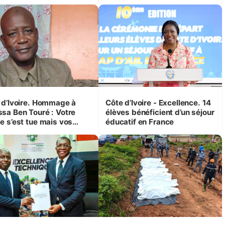
mobilise de justesse
Koumassi-Campement
 d’Ivoire. Hommage à
Côte d’Ivoire - Excellence. 14
sa Ben Touré : Votre
élèves bénéficient d’un séjour
e s’est tue mais vos
éducatif en France
ignements demeurent