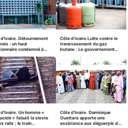
 d'Ivoire. Détournement
Côte d’Ivoire.Lutte contre le
onds : un haut
transvasement du gaz
tionnaire condamné à
butane : Le gouvernement
 ans de prison
poursuit la traque sur le
territoire national
 d’Ivoire. Un homme «
Côte d’Ivoire. Dominique
ucide » faisait la sieste
Ouattara apporte une
es rails ; le train
assistance aux déguerpis de