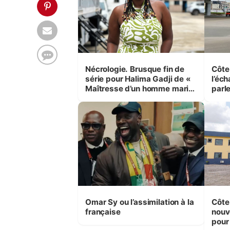
Nécrologie. Brusque fin de
Côte 
série pour Halima Gadji de «
l’éc
Maîtresse d’un homme marié
parl
»
Koum
Omar Sy ou l’assimilation à la
Côte 
française
nouv
pour