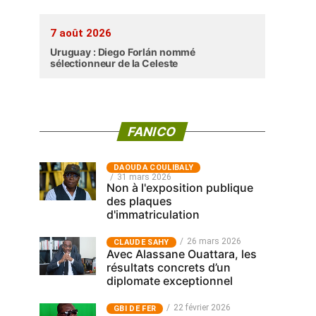
7 août 2026
Uruguay : Diego Forlán nommé
sélectionneur de la Celeste
FANICO
‎DAOUDA COULIBALY
31 mars 2026
Non à l'exposition publique
des plaques
d'immatriculation
26 mars 2026
CLAUDE SAHY
Avec Alassane Ouattara, les
résultats concrets d’un
diplomate exceptionnel
22 février 2026
GBI DE FER