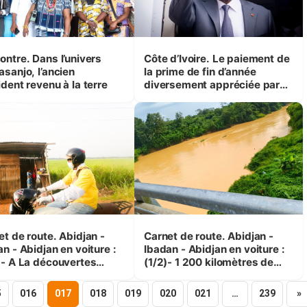
ontre. Dans l’univers
Côte d’Ivoire. Le paiement de
asanjo, l’ancien
la prime de fin d’année
dent revenu à la terre
diversement appréciée par
les fonctionnaires (Micro
trottoir)
et de route. Abidjan -
Carnet de route. Abidjan -
n - Abidjan en voiture :
Ibadan - Abidjan en voiture :
)- A La découvertes
(1/2)- 1 200 kilomètres de
res réalités
fatigue et de contrastes
5
016
017
018
019
020
021
…
239
»