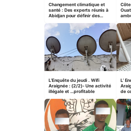
Changement climatique et
Côte
santé : Des experts réunis à
Ouat
Abidjan pour définir des
ambu
réponses adaptées
ivoir
L’Enquête du jeudi . Wifi
L’ Enqu
Araignée : (2/2)- Une activité
Arai
illégale et …profitable
de co
étend