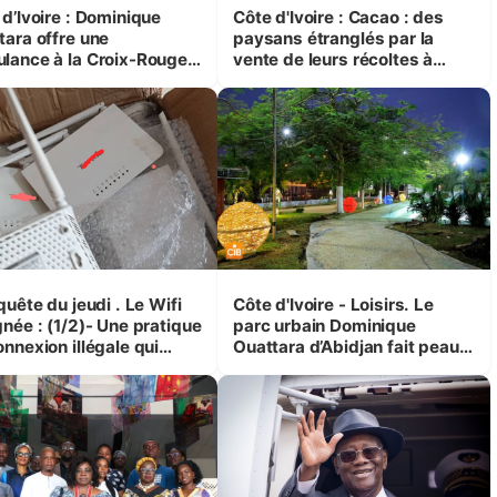
 d’Ivoire : Dominique
Côte d'Ivoire : Cacao : des
tara offre une
paysans étranglés par la
lance à la Croix-Rouge
vente de leurs récoltes à
ienne
crédit
ête du jeudi . Le Wifi
Côte d'Ivoire - Loisirs. Le
gnée : (1/2)- Une pratique
parc urbain Dominique
nnexion illégale qui
Ouattara d’Abidjan fait peau
 sa toile
neuve