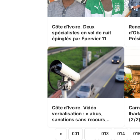
Côte d’Ivoire. Deux
Renc
spécialistes en vol de nuit
d’Ob
épinglés par Épervier 11
Prési
Côte d’Ivoire. Vidéo
Carn
verbalisation : « abus,
Ibada
sanctions sans recours,
(2/2
arnaques » selon des
d’aut
usagers
«
001
…
013
014
01