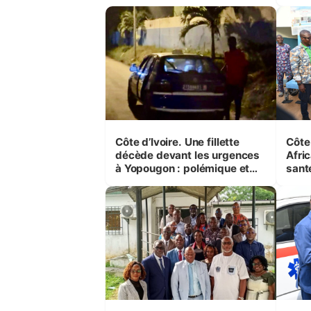
sécur
popu
Côte d’Ivoire. Une fillette
Côte 
décède devant les urgences
Afri
à Yopougon : polémique et
sant
rumeurs