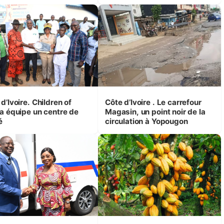
itaire auquel les
braquage d’une agence de
lations sont confrontées
transfert d’argent
d’Ivoire. Children of
Côte d’Ivoire . Le carrefour
ca équipe un centre de
Magasin, un point noir de la
é
circulation à Yopougon