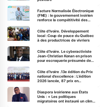
Facture Normalisée Électronique
(FNE) : le gouvernement ivoirien
renforce la compétitivité des
opérateurs économiques
Côte d'Ivoire. Développement
local :Coup de pouce du Québec
à des productrices de vivriers
Côte d’Ivoire. ‎Le cyberactiviste
Jean-Christian Konan en prison
pour escroquerie présumée de
80 millions F CFA
Côte d’Ivoire .13e édition du Prix
national d’excellence : L’édition
2026 lancée, 87 prix en
compétition
Diaspora ivoirienne aux États
Unis : « Les politiques
migratoires ont instauré un climat
de prudence, voire d’inquiétude »