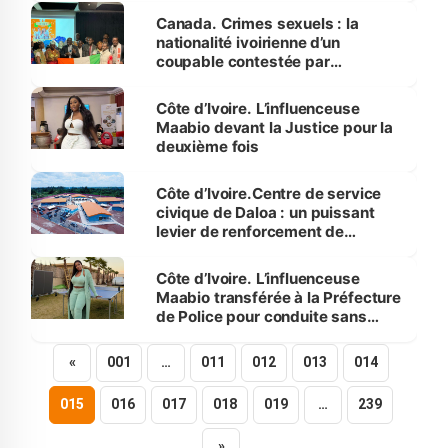
Canada. Crimes sexuels : la
nationalité ivoirienne d’un
coupable contestée par‎
l'Ambassade de Côte d’Ivoire
Côte d’Ivoire. L’influenceuse
Maabio devant la Justice pour la
deuxième fois
Côte d’Ivoire.Centre de service
civique de Daloa : un puissant
levier de renforcement de
l'employabilité et de la
citoyenneté des jeunes à travers
Côte d’Ivoire. L’influenceuse
des formations adaptées
Maabio transférée à la Préfecture
de Police pour conduite sans
permis
«
001
…
011
012
013
014
015
016
017
018
019
…
239
»