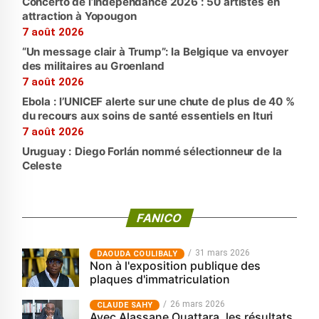
Concerto de l’indépendance 2026 : 50 artistes en
attraction à Yopougon
7 août 2026
“Un message clair à Trump”: la Belgique va envoyer
des militaires au Groenland
7 août 2026
Ebola : l’UNICEF alerte sur une chute de plus de 40 %
du recours aux soins de santé essentiels en Ituri
7 août 2026
Uruguay : Diego Forlán nommé sélectionneur de la
Celeste
FANICO
31 mars 2026
‎DAOUDA COULIBALY
Non à l'exposition publique des
plaques d'immatriculation
26 mars 2026
CLAUDE SAHY
Avec Alassane Ouattara, les résultats