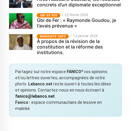
concrets d’un diplomate exceptionnel
22 février 2026
GBI DE FER
Gbi de Fer : « Raymonde Goudou, je
t’avais prévenue »
12 janvier 2026
MANDIAYE GAYE
À propos de la révision de la
constitution et la réforme des
institutions.
Partagez sur notre espace
FANICO*
vos opinions
et/ou lettres ouvertes, accompagnées de votre
photo.
Lebanco.net
reste ouvert à toutes les idées
et opinions. Contactez-nous en nous écrivant à
fanico@lebanco.net
.
Fanico :
espace communautaire de lessive en
malinké