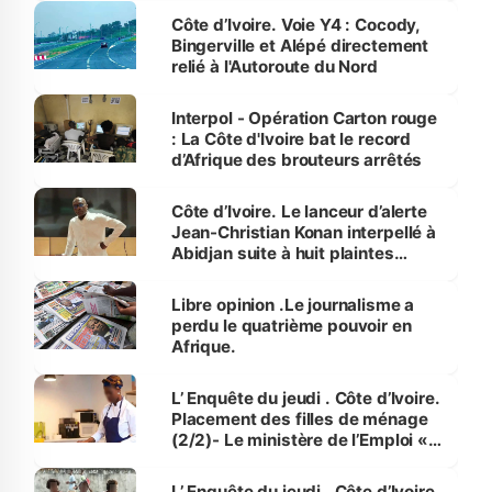
(Stéphane Gogbé)
Côte d’Ivoire. Voie Y4 : Cocody,
Bingerville et Alépé directement
relié à l'Autoroute du Nord
Interpol - Opération Carton rouge
: La Côte d'Ivoire bat le record
d’Afrique des brouteurs arrêtés
Côte d’Ivoire. Le lanceur d’alerte
Jean-Christian Konan interpellé à
Abidjan suite à huit plaintes
(Procureur)
Libre opinion .Le journalisme a
perdu le quatrième pouvoir en
Afrique.
L’ Enquête du jeudi . Côte d’Ivoire.
Placement des filles de ménage
(2/2)- Le ministère de l’Emploi «
travaille sur un cadre formel pour
encadrer le travail domestique »
L’ Enquête du jeudi . Côte d’Ivoire.