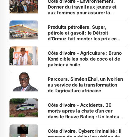
Côte d’Ivoire - Environnement.
Donner du travail aux jeunes et
aux femmes pour assurer la
protection des espèces
menacées
Produits pétroliers. Super,
pétrole et gasoil : le Détroit
d’Ormuz fait monter les prix en
Côte d’Ivoire
Côte d’Ivoire - Agriculture : Bruno
Koné cible les noix de coco et de
palmier à huile
Parcours. Siméon Ehui, un Ivoirien
au service de la transformation
de l’agriculture africaine
Côte d’Ivoire - Accidents. 39
morts après la chute d’un car
dans le fleuve Bafing : Un lecteur
dénonce la légèreté du ministère
des Transports
Côte d'Ivoire. Cybercriminalité : Il
menace de publier les vidéos de