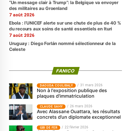
“Un message clair à Trump”: la Belgique va envoyer
des militaires au Groenland
7 août 2026
Ebola : l’UNICEF alerte sur une chute de plus de 40 %
du recours aux soins de santé essentiels en Ituri
7 août 2026
Uruguay : Diego Forlán nommé sélectionneur de la
Celeste
FANICO
31 mars 2026
‎DAOUDA COULIBALY
Non à l'exposition publique des
plaques d'immatriculation
26 mars 2026
CLAUDE SAHY
Avec Alassane Ouattara, les résultats
concrets d’un diplomate exceptionnel
22 février 2026
GBI DE FER