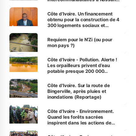
(Alepé) - Notre correspondant au
milieu des sinistrés
Côte d’Ivoire. Un financement
obtenu pour la construction de 4
300 logements sociaux et
économiques à Abidjan, Bouaké
et Yamoussoukro
Requiem pour le N’Zi (ou pour
mon pays ?)
Côte d’Ivoire - Pollution. Alerte !
Les orpailleurs privent d’eau
potable presque 200 000
habitants autour d’Agboville
Côte d'Ivoire. Sur la route de
Bingerville, après pluies et
inondations (Reportage)
Côte d’Ivoire - Environnement.
Quand les forêts sacrées
inspirent dans les actions de
reboisement