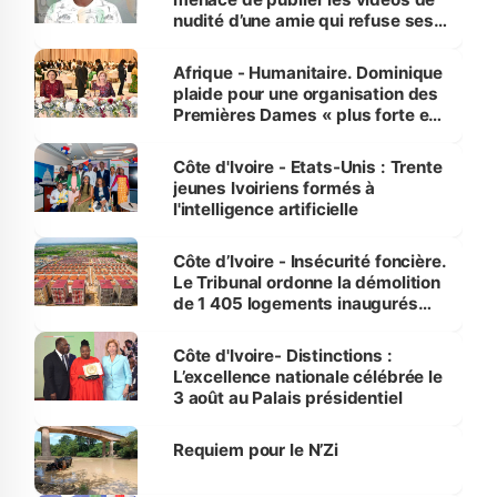
nudité d’une amie qui refuse ses
avances
Afrique - Humanitaire. Dominique
plaide pour une organisation des
Premières Dames « plus forte et
influente, dont l'impact s'affirme
sur la scène internationale »
Côte d'Ivoire - Etats-Unis : Trente
jeunes Ivoiriens formés à
l'intelligence artificielle
Côte d’Ivoire - Insécurité foncière.
Le Tribunal ordonne la démolition
de 1 405 logements inaugurés
par le Premier ministre à Grand-
Bassam
Côte d'Ivoire- Distinctions :
L’excellence nationale célébrée le
3 août au Palais présidentiel
Requiem pour le N’Zi