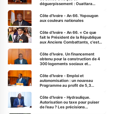
déguerpissement : Ouattara
assure du « strict respect de
l'Etat de droit pour préserver les
Côte d'Ivoire - An 66. Yopougon
vies humaines »
aux couleurs nationales
Côte d’Ivoire - An 66. « Ce que
fait le Président de la République
aux Anciens Combattants, c'est
inédit » (Cne Yassoungo Koné ®)
Côte d’Ivoire. Un financement
obtenu pour la construction de 4
300 logements sociaux et
économiques à Abidjan, Bouaké
et Yamoussoukro
Côte d’Ivoire - Emploi et
autonomisation : un nouveau
Programme au profit de 5,3
millions de jeunes
Côte d’Ivoire - Hydraulique.
Autorisation ou taxe pour puiser
de l’eau ? Les précisions
d’Assahoré