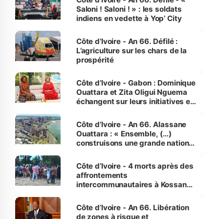
Saloni ! Saloni ! » : les soldats
indiens en vedette à Yop’ City
Côte d’Ivoire - An 66. Défilé :
L’agriculture sur les chars de la
prospérité
Côte d’Ivoire - Gabon : Dominique
Ouattara et Zita Oligui Nguema
échangent sur leurs initiatives en
faveur des femmes et des
enfants
Côte d’Ivoire - An 66. Alassane
Ouattara : « Ensemble, (…)
construisons une grande nation
pour nous-mêmes et pour les
générations futures »
Côte d’Ivoire - 4 morts après des
affrontements
intercommunautaires à Kossandji
(Alepé) - Notre correspondant au
milieu des sinistrés
Côte d’Ivoire - An 66. Libération
de zones à risque et