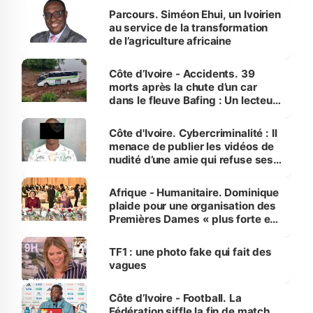
Parcours. Siméon Ehui, un Ivoirien
au service de la transformation
de l’agriculture africaine
Côte d’Ivoire - Accidents. 39
morts après la chute d’un car
dans le fleuve Bafing : Un lecteur
dénonce la légèreté du ministère
des Transports
Côte d'Ivoire. Cybercriminalité : Il
menace de publier les vidéos de
nudité d’une amie qui refuse ses
avances
Afrique - Humanitaire. Dominique
plaide pour une organisation des
Premières Dames « plus forte et
influente, dont l'impact s'affirme
sur la scène internationale »
TF1 : une photo fake qui fait des
vagues
Côte d’Ivoire - Football. La
Fédération siffle la fin de match