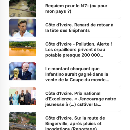
Requiem pour le N’Zi (ou pour
mon pays ?)
Côte d’Ivoire. Renard de retour à
la tête des Éléphants
Côte d’Ivoire - Pollution. Alerte !
Les orpailleurs privent d’eau
potable presque 200 000
habitants autour d’Agboville
Le montant choquant que
Infantino aurait gagné dans la
vente de la Coupe du monde
révélé
Côte d’Ivoire. Prix national
d’Excellence. « J’encourage notre
jeunesse à (…) cultiver la
compétence et l’intégrité »
(Alassane Ouattara
Côte d'Ivoire. Sur la route de
Bingerville, après pluies et
inondations (Reportage)