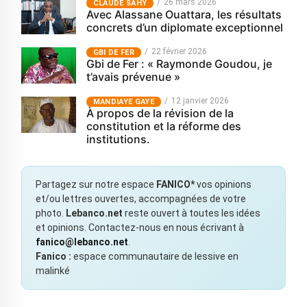
26 mars 2026
CLAUDE SAHY
Avec Alassane Ouattara, les résultats
concrets d’un diplomate exceptionnel
22 février 2026
GBI DE FER
Gbi de Fer : « Raymonde Goudou, je
t’avais prévenue »
12 janvier 2026
MANDIAYE GAYE
À propos de la révision de la
constitution et la réforme des
institutions.
Partagez sur notre espace
FANICO*
vos opinions
et/ou lettres ouvertes, accompagnées de votre
photo.
Lebanco.net
reste ouvert à toutes les idées
et opinions. Contactez-nous en nous écrivant à
fanico@lebanco.net
.
Fanico :
espace communautaire de lessive en
malinké