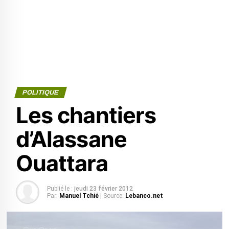
POLITIQUE
Les chantiers
d’Alassane
Ouattara
Publié le :
jeudi 23 février 2012
Par:
Manuel Tchié
| Source:
Lebanco.net