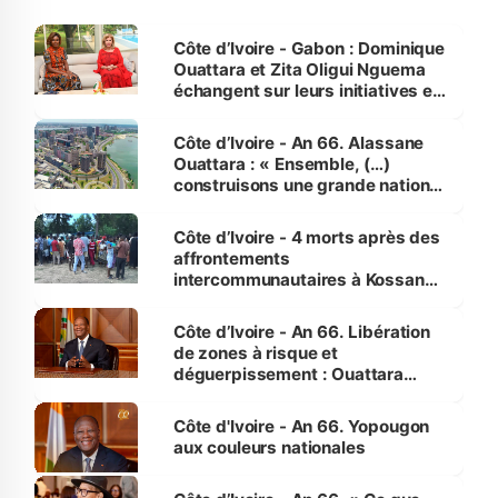
Côte d’Ivoire - Gabon : Dominique
Ouattara et Zita Oligui Nguema
échangent sur leurs initiatives en
faveur des femmes et des
enfants
Côte d’Ivoire - An 66. Alassane
Ouattara : « Ensemble, (…)
construisons une grande nation
pour nous-mêmes et pour les
générations futures »
Côte d’Ivoire - 4 morts après des
affrontements
intercommunautaires à Kossandji
(Alepé) - Notre correspondant au
milieu des sinistrés
Côte d’Ivoire - An 66. Libération
de zones à risque et
déguerpissement : Ouattara
assure du « strict respect de
l'Etat de droit pour préserver les
Côte d'Ivoire - An 66. Yopougon
vies humaines »
aux couleurs nationales