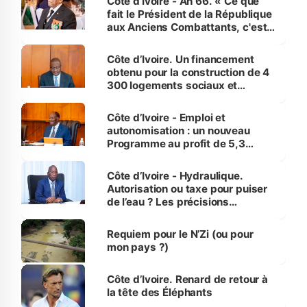
Côte d’Ivoire - An 66. « Ce que
fait le Président de la République
aux Anciens Combattants, c'est
inédit » (Cne Yassoungo Koné ®)
Côte d’Ivoire. Un financement
obtenu pour la construction de 4
300 logements sociaux et
économiques à Abidjan, Bouaké
et Yamoussoukro
Côte d’Ivoire - Emploi et
autonomisation : un nouveau
Programme au profit de 5,3
millions de jeunes
Côte d’Ivoire - Hydraulique.
Autorisation ou taxe pour puiser
de l’eau ? Les précisions
d’Assahoré
Requiem pour le N’Zi (ou pour
mon pays ?)
Côte d’Ivoire. Renard de retour à
la tête des Éléphants