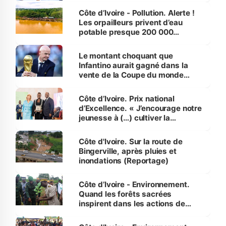
Côte d’Ivoire - Pollution. Alerte !
Les orpailleurs privent d’eau
potable presque 200 000
habitants autour d’Agboville
Le montant choquant que
Infantino aurait gagné dans la
vente de la Coupe du monde
révélé
Côte d’Ivoire. Prix national
d’Excellence. « J’encourage notre
jeunesse à (…) cultiver la
compétence et l’intégrité »
(Alassane Ouattara
Côte d'Ivoire. Sur la route de
Bingerville, après pluies et
inondations (Reportage)
Côte d’Ivoire - Environnement.
Quand les forêts sacrées
inspirent dans les actions de
reboisement