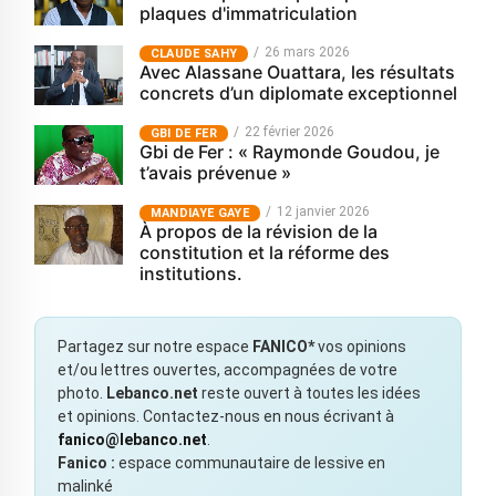
plaques d'immatriculation
26 mars 2026
CLAUDE SAHY
Avec Alassane Ouattara, les résultats
concrets d’un diplomate exceptionnel
22 février 2026
GBI DE FER
Gbi de Fer : « Raymonde Goudou, je
t’avais prévenue »
12 janvier 2026
MANDIAYE GAYE
À propos de la révision de la
constitution et la réforme des
institutions.
Partagez sur notre espace
FANICO*
vos opinions
et/ou lettres ouvertes, accompagnées de votre
photo.
Lebanco.net
reste ouvert à toutes les idées
et opinions. Contactez-nous en nous écrivant à
fanico@lebanco.net
.
Fanico :
espace communautaire de lessive en
malinké