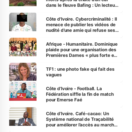
dans le fleuve Bafing : Un lecteur
dénonce la légèreté du ministère
des Transports
Côte d'Ivoire. Cybercriminalité : Il
menace de publier les vidéos de
nudité d’une amie qui refuse ses
avances
Afrique - Humanitaire. Dominique
plaide pour une organisation des
Premières Dames « plus forte et
influente, dont l'impact s'affirme
sur la scène internationale »
TF1 : une photo fake qui fait des
vagues
Côte d’Ivoire - Football. La
Fédération siffle la fin de match
pour Emerse Faé
Côte d’Ivoire. Café-cacao: Un
Système national de Traçabilité
pour améliorer l’accès au marché
international