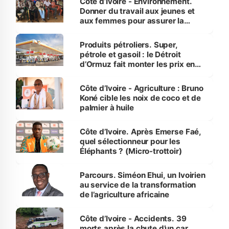
Côte d’Ivoire - Environnement.
Donner du travail aux jeunes et
aux femmes pour assurer la
protection des espèces
menacées
Produits pétroliers. Super,
pétrole et gasoil : le Détroit
d’Ormuz fait monter les prix en
Côte d’Ivoire
Côte d’Ivoire - Agriculture : Bruno
Koné cible les noix de coco et de
palmier à huile
Côte d’Ivoire. Après Emerse Faé,
quel sélectionneur pour les
Éléphants ? (Micro-trottoir)
Parcours. Siméon Ehui, un Ivoirien
au service de la transformation
de l’agriculture africaine
Côte d’Ivoire - Accidents. 39
morts après la chute d’un car