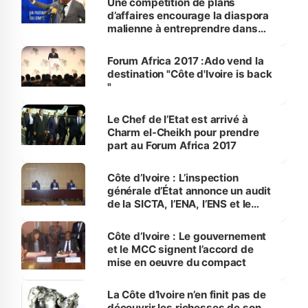
Une compétition de plans
d’affaires encourage la diaspora
malienne à entreprendre dans
son pays d’origine
Forum Africa 2017 :Ado vend la
destination "Côte d'Ivoire is back
"
Le Chef de l’Etat est arrivé à
Charm el-Cheikh pour prendre
part au Forum Africa 2017
Côte d’Ivoire : L’inspection
générale d’État annonce un audit
de la SICTA, l’ENA, l’ENS et le
CIAPOL dès la semaine prochaine
Côte d’Ivoire : Le gouvernement
et le MCC signent l’accord de
mise en oeuvre du compact
La Côte d’Ivoire n’en finit pas de
découvrir les richesses de son