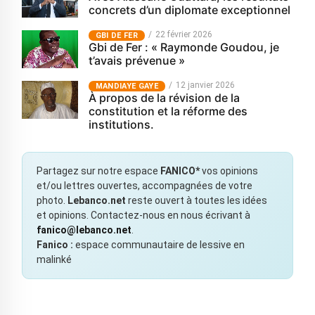
concrets d’un diplomate exceptionnel
22 février 2026
GBI DE FER
Gbi de Fer : « Raymonde Goudou, je
t’avais prévenue »
12 janvier 2026
MANDIAYE GAYE
À propos de la révision de la
constitution et la réforme des
institutions.
Partagez sur notre espace
FANICO*
vos opinions
et/ou lettres ouvertes, accompagnées de votre
photo.
Lebanco.net
reste ouvert à toutes les idées
et opinions. Contactez-nous en nous écrivant à
fanico@lebanco.net
.
Fanico :
espace communautaire de lessive en
malinké