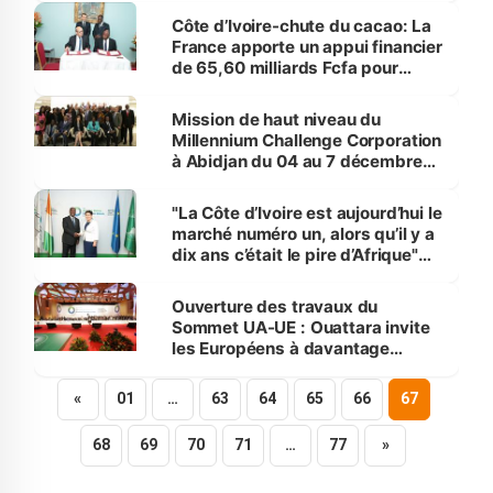
Côte d’Ivoire-chute du cacao: La
France apporte un appui financier
de 65,60 milliards Fcfa pour
combler le déficit budgétaire
2017
Mission de haut niveau du
Millennium Challenge Corporation
à Abidjan du 04 au 7 décembre
2017
"La Côte d’Ivoire est aujourd’hui le
marché numéro un, alors qu’il y a
dix ans c’était le pire d’Afrique"
selon Bruno Messerschmit
Ouverture des travaux du
Sommet UA-UE : Ouattara invite
les Européens à davantage
d’investissements en Afrique
pour mettre un frein à
«
01
…
63
64
65
66
67
l’immigration clandestine
68
69
70
71
…
77
»