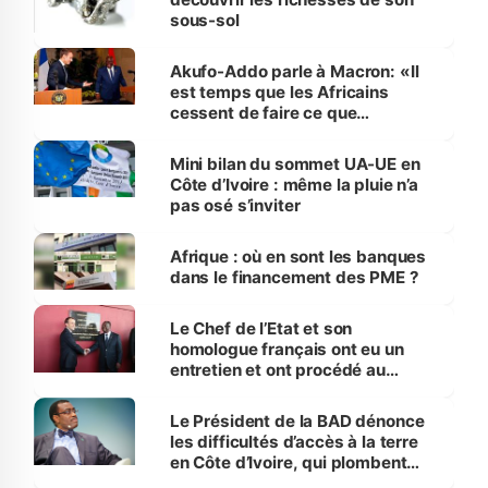
sous-sol
Akufo-Addo parle à Macron: «Il
est temps que les Africains
cessent de faire ce que
souhaitent l’UE ou la France »
Mini bilan du sommet UA-UE en
Côte d’Ivoire : même la pluie n’a
pas osé s’inviter
Afrique : où en sont les banques
dans le financement des PME ?
Le Chef de l’Etat et son
homologue français ont eu un
entretien et ont procédé au
lancement des travaux du Métro
d’Abidjan.
Le Président de la BAD dénonce
les difficultés d’accès à la terre
en Côte d’Ivoire, qui plombent
l’agriculture