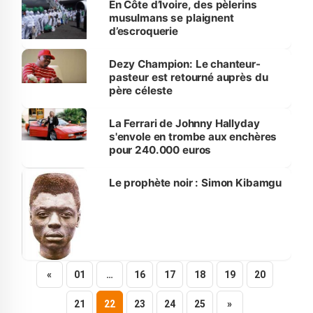
En Côte d’Ivoire, des pèlerins
musulmans se plaignent
d’escroquerie
Dezy Champion: Le chanteur-
pasteur est retourné auprès du
père céleste
La Ferrari de Johnny Hallyday
s'envole en trombe aux enchères
pour 240.000 euros
Le prophète noir : Simon Kibamgu
«
01
…
16
17
18
19
20
21
22
23
24
25
»