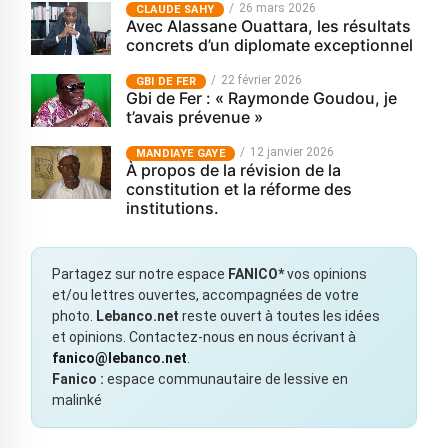
26 mars 2026
CLAUDE SAHY
Avec Alassane Ouattara, les résultats
concrets d’un diplomate exceptionnel
22 février 2026
GBI DE FER
Gbi de Fer : « Raymonde Goudou, je
t’avais prévenue »
12 janvier 2026
MANDIAYE GAYE
À propos de la révision de la
constitution et la réforme des
institutions.
Partagez sur notre espace
FANICO*
vos opinions
et/ou lettres ouvertes, accompagnées de votre
photo.
Lebanco.net
reste ouvert à toutes les idées
et opinions. Contactez-nous en nous écrivant à
fanico@lebanco.net
.
Fanico :
espace communautaire de lessive en
malinké