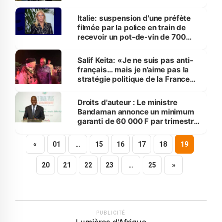
Italie: suspension d'une préfète
filmée par la police en train de
recevoir un pot-de-vin de 700
euros
Salif Keita: «Je ne suis pas anti-
français… mais je n’aime pas la
stratégie politique de la France
…..... qui oppresse mon
continent»
Droits d'auteur : Le ministre
Bandaman annonce un minimum
garanti de 60 000 F par trimestre
aux artistes
«
01
…
15
16
17
18
19
20
21
22
23
…
25
»
PUBLICITÉ