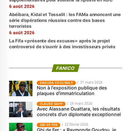
6 août 2026
Abéibara, Kidal et Tessalit : les FAMa annoncent une
série d’opérations réussies contre des bases
terroristes
6 août 2026
La Fifa «présente des excuses» après le projet
controversé de s’ouvrir à des investisseurs privés
FANICO
31 mars 2026
‎DAOUDA COULIBALY
Non à l'exposition publique des
plaques d'immatriculation
26 mars 2026
CLAUDE SAHY
Avec Alassane Ouattara, les résultats
concrets d’un diplomate exceptionnel
22 février 2026
GBI DE FER
Gbi de Fer : « Raymonde Goudou, je