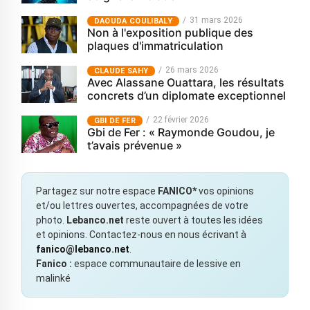
31 mars 2026
‎DAOUDA COULIBALY
Non à l'exposition publique des
plaques d'immatriculation
26 mars 2026
CLAUDE SAHY
Avec Alassane Ouattara, les résultats
concrets d’un diplomate exceptionnel
22 février 2026
GBI DE FER
Gbi de Fer : « Raymonde Goudou, je
t’avais prévenue »
Partagez sur notre espace
FANICO*
vos opinions
et/ou lettres ouvertes, accompagnées de votre
photo.
Lebanco.net
reste ouvert à toutes les idées
et opinions. Contactez-nous en nous écrivant à
fanico@lebanco.net
.
Fanico :
espace communautaire de lessive en
malinké