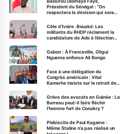
Bassirou Diomaye Faye,
Président du Sénégal : “On
respectera la décision qui sera
prise par l’AES”
Côte d’Ivoire .Bouaké: Les
militants du RHDP réclament la
candidature de Ado à l’élection
présidentielle de 2025
Gabon : À Franceville, Oligui
Nguema enfonce Ali Bongo
Face à une délégation du
Congrès américain : Vital
Kamerhe insiste sur le retrait des
soldats rwandais et ougandais
Grève des avocats en Guinée : Le
Barreau peut-il faire fléchir
l’homme fort de Conakry ?
Plebiscite de Paul Kagame :
Même Staline n’a pas réalisé un
tel score !