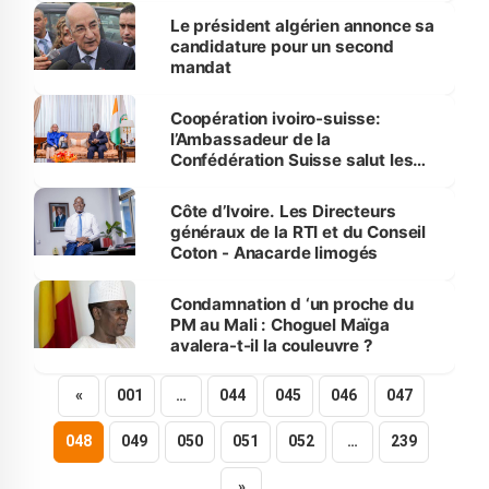
Le président algérien annonce sa
candidature pour un second
mandat
Coopération ivoiro-suisse:
l’Ambassadeur de la
Confédération Suisse salut les
progrès accomplis par la Côte
d’Ivoire
Côte d’Ivoire. Les Directeurs
généraux de la RTI et du Conseil
Coton - Anacarde limogés
Condamnation d ‘un proche du
PM au Mali : Choguel Maïga
avalera-t-il la couleuvre ?
«
001
…
044
045
046
047
048
049
050
051
052
…
239
»