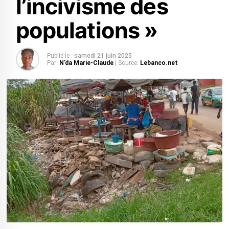
l’incivisme des
populations »
Publié le :
samedi 21 juin 2025
Par:
N’da Marie-Claude
| Source:
Lebanco.net