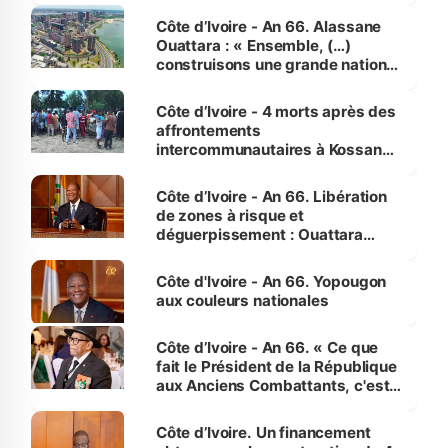
enfants
Côte d’Ivoire - An 66. Alassane
Ouattara : « Ensemble, (…)
construisons une grande nation
pour nous-mêmes et pour les
générations futures »
Côte d’Ivoire - 4 morts après des
affrontements
intercommunautaires à Kossandji
(Alepé) - Notre correspondant au
milieu des sinistrés
Côte d’Ivoire - An 66. Libération
de zones à risque et
déguerpissement : Ouattara
assure du « strict respect de
l'Etat de droit pour préserver les
Côte d'Ivoire - An 66. Yopougon
vies humaines »
aux couleurs nationales
Côte d’Ivoire - An 66. « Ce que
fait le Président de la République
aux Anciens Combattants, c'est
inédit » (Cne Yassoungo Koné ®)
Côte d’Ivoire. Un financement