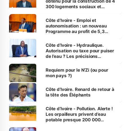
obtenu pour la construction de 4
300 logements sociaux et
économiques à Abidjan, Bouaké
et Yamoussoukro
Côte d’Ivoire - Emploi et
autonomisation : un nouveau
Programme au profit de 5,3
millions de jeunes
Côte d’Ivoire - Hydraulique.
Autorisation ou taxe pour puiser
de l’eau ? Les précisions
d’Assahoré
Requiem pour le N’Zi (ou pour
mon pays ?)
Côte d’Ivoire. Renard de retour à
la tête des Éléphants
Côte d’Ivoire - Pollution. Alerte !
Les orpailleurs privent d’eau
potable presque 200 000
habitants autour d’Agboville