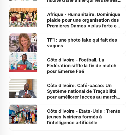
nudité d’une amie qui refuse ses
avances
Afrique - Humanitaire. Dominique
plaide pour une organisation des
Premières Dames « plus forte et
influente, dont l'impact s'affirme
sur la scène internationale »
TF1 : une photo fake qui fait des
vagues
Côte d’Ivoire - Football. La
Fédération siffle la fin de match
pour Emerse Faé
Côte d’Ivoire. Café-cacao: Un
Système national de Traçabilité
pour améliorer l’accès au marché
international
Côte d'Ivoire - Etats-Unis : Trente
jeunes Ivoiriens formés à
l'intelligence artificielle