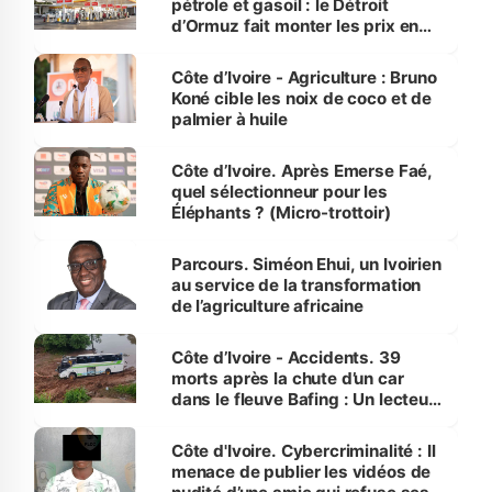
pétrole et gasoil : le Détroit
d’Ormuz fait monter les prix en
Côte d’Ivoire
Côte d’Ivoire - Agriculture : Bruno
Koné cible les noix de coco et de
palmier à huile
Côte d’Ivoire. Après Emerse Faé,
quel sélectionneur pour les
Éléphants ? (Micro-trottoir)
Parcours. Siméon Ehui, un Ivoirien
au service de la transformation
de l’agriculture africaine
Côte d’Ivoire - Accidents. 39
morts après la chute d’un car
dans le fleuve Bafing : Un lecteur
dénonce la légèreté du ministère
des Transports
Côte d'Ivoire. Cybercriminalité : Il
menace de publier les vidéos de