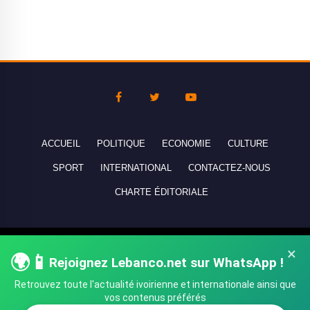
ACCUEIL
POLITIQUE
ECONOMIE
CULTURE
SPORT
INTERNATIONAL
CONTACTEZ-NOUS
CHARTE ÉDITORIALE
Copyright © 2010-2026 lebanco.net - Tous droits de reproduction
×
🌍📱
Rejoignez Lebanco.net sur WhatsApp !
réservés - All rights reserved.
Retrouvez toute l'actualité ivoirienne et internationale ainsi que
vos contenus préférés