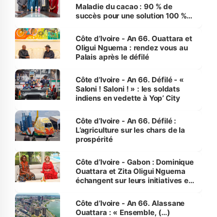
Maladie du cacao : 90 % de
succès pour une solution 100 %
made in Côte d'Ivoire
Côte d’Ivoire - An 66. Ouattara et
Oligui Nguema : rendez vous au
Palais après le défilé
Côte d’Ivoire - An 66. Défilé - «
Saloni ! Saloni ! » : les soldats
indiens en vedette à Yop’ City
Côte d’Ivoire - An 66. Défilé :
L’agriculture sur les chars de la
prospérité
Côte d’Ivoire - Gabon : Dominique
Ouattara et Zita Oligui Nguema
échangent sur leurs initiatives en
faveur des femmes et des
enfants
Côte d’Ivoire - An 66. Alassane
Ouattara : « Ensemble, (…)