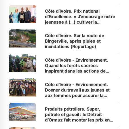
révélé
Côte d’Ivoire. Prix national
d’Excellence. « J’encourage notre
jeunesse à (…) cultiver la
compétence et l’intégrité »
(Alassane Ouattara
Côte d'Ivoire. Sur la route de
Bingerville, après pluies et
inondations (Reportage)
Côte d’Ivoire - Environnement.
Quand les forêts sacrées
inspirent dans les actions de
reboisement
Côte d’Ivoire - Environnement.
Donner du travail aux jeunes et
aux femmes pour assurer la
protection des espèces
menacées
Produits pétroliers. Super,
pétrole et gasoil : le Détroit
d’Ormuz fait monter les prix en
Côte d’Ivoire