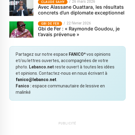
26 mars 2026
CLAUDE SAHY
Avec Alassane Ouattara, les résultats
concrets d’un diplomate exceptionnel
22 février 2026
GBI DE FER
Gbi de Fer : « Raymonde Goudou, je
t’avais prévenue »
Partagez sur notre espace
FANICO*
vos opinions
et/ou lettres ouvertes, accompagnées de votre
photo.
Lebanco.net
reste ouvert à toutes les idées
et opinions. Contactez-nous en nous écrivant à
fanico@lebanco.net
.
Fanico :
espace communautaire de lessive en
malinké
PUBLICITÉ