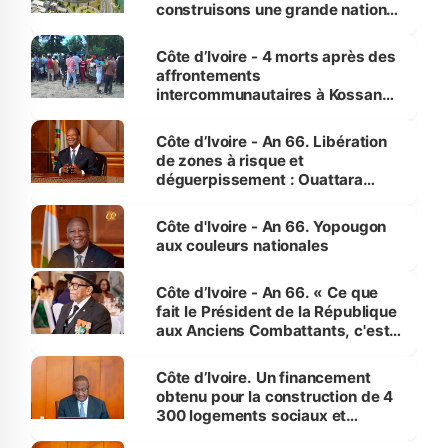
construisons une grande nation
pour nous-mêmes et pour les
générations futures »
Côte d’Ivoire - 4 morts après des
affrontements
intercommunautaires à Kossandji
(Alepé) - Notre correspondant au
milieu des sinistrés
Côte d’Ivoire - An 66. Libération
de zones à risque et
déguerpissement : Ouattara
assure du « strict respect de
l'Etat de droit pour préserver les
Côte d'Ivoire - An 66. Yopougon
vies humaines »
aux couleurs nationales
Côte d’Ivoire - An 66. « Ce que
fait le Président de la République
aux Anciens Combattants, c'est
inédit » (Cne Yassoungo Koné ®)
Côte d’Ivoire. Un financement
obtenu pour la construction de 4
300 logements sociaux et
économiques à Abidjan, Bouaké