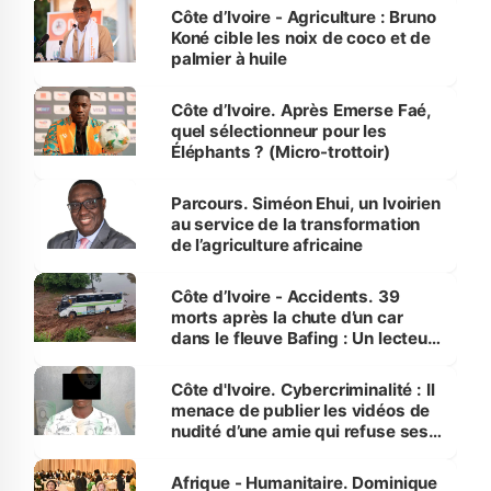
Côte d’Ivoire - Agriculture : Bruno
Koné cible les noix de coco et de
palmier à huile
Côte d’Ivoire. Après Emerse Faé,
quel sélectionneur pour les
Éléphants ? (Micro-trottoir)
Parcours. Siméon Ehui, un Ivoirien
au service de la transformation
de l’agriculture africaine
Côte d’Ivoire - Accidents. 39
morts après la chute d’un car
dans le fleuve Bafing : Un lecteur
dénonce la légèreté du ministère
des Transports
Côte d'Ivoire. Cybercriminalité : Il
menace de publier les vidéos de
nudité d’une amie qui refuse ses
avances
Afrique - Humanitaire. Dominique