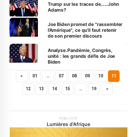
Trump sur les traces de……John
Adams?
Joe Biden promet de "rassembler
l’Amérique", ce qu’il faut retenir
de son premier discours
Analyse.Pandémie, Congrès,
unité : les grands défis de Joe
Biden
«
01
…
07
08
09
10
11
12
13
14
15
…
19
»
PUBLICITÉ
Lumières d'Afrique