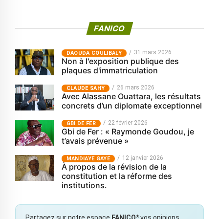
FANICO
31 mars 2026
‎DAOUDA COULIBALY
Non à l'exposition publique des
plaques d'immatriculation
26 mars 2026
CLAUDE SAHY
Avec Alassane Ouattara, les résultats
concrets d’un diplomate exceptionnel
22 février 2026
GBI DE FER
Gbi de Fer : « Raymonde Goudou, je
t’avais prévenue »
12 janvier 2026
MANDIAYE GAYE
À propos de la révision de la
constitution et la réforme des
institutions.
Partagez sur notre espace
FANICO*
vos opinions