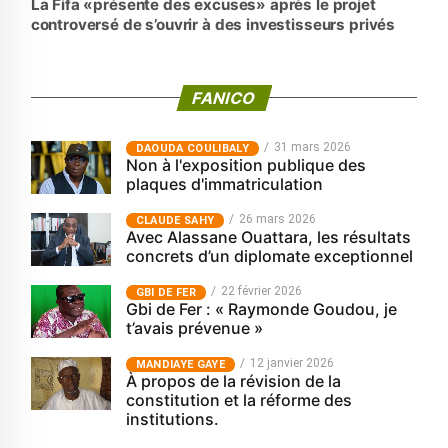
La Fifa «présente des excuses» après le projet
controversé de s’ouvrir à des investisseurs privés
FANICO
31 mars 2026
‎DAOUDA COULIBALY
Non à l'exposition publique des
plaques d'immatriculation
26 mars 2026
CLAUDE SAHY
Avec Alassane Ouattara, les résultats
concrets d’un diplomate exceptionnel
22 février 2026
GBI DE FER
Gbi de Fer : « Raymonde Goudou, je
t’avais prévenue »
12 janvier 2026
MANDIAYE GAYE
À propos de la révision de la
constitution et la réforme des
institutions.