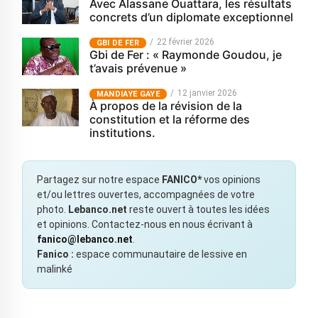
Avec Alassane Ouattara, les résultats
concrets d’un diplomate exceptionnel
22 février 2026
GBI DE FER
Gbi de Fer : « Raymonde Goudou, je
t’avais prévenue »
12 janvier 2026
MANDIAYE GAYE
À propos de la révision de la
constitution et la réforme des
institutions.
Partagez sur notre espace
FANICO*
vos opinions
et/ou lettres ouvertes, accompagnées de votre
photo.
Lebanco.net
reste ouvert à toutes les idées
et opinions. Contactez-nous en nous écrivant à
fanico@lebanco.net
.
Fanico :
espace communautaire de lessive en
malinké