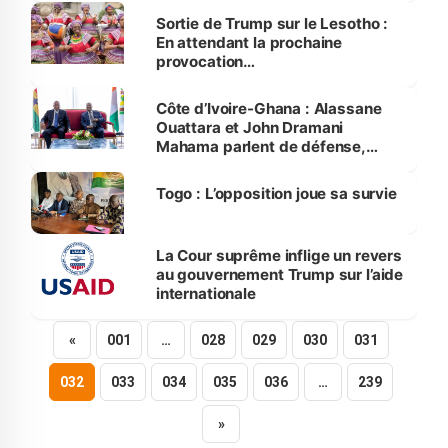
Sortie de Trump sur le Lesotho :
En attendant la prochaine
provocation…
Côte d’Ivoire-Ghana : Alassane
Ouattara et John Dramani
Mahama parlent de défense,
sécurité et cacao
Togo : L’opposition joue sa survie
La Cour suprême inflige un revers
au gouvernement Trump sur l’aide
internationale
«
001
…
028
029
030
031
032
033
034
035
036
…
239
»