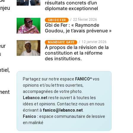
que
résultats concrets d’un
enjeu
diplomate exceptionnel
22 février 2026
GBI DE FER
Gbi de Fer : « Raymonde
Goudou, je t’avais prévenue »
12 janvier 2026
MANDIAYE GAYE
eur
À propos de la révision de la
constitution et la réforme
s
des institutions.
iel,
Partagez sur notre espace
FANICO*
vos
opinions et/ou lettres ouvertes,
accompagnées de votre photo.
inent
Lebanco.net
reste ouvert à toutes les
idées et opinions. Contactez-nous en nous
écrivant à
fanico@lebanco.net
.
Fanico :
espace communautaire de lessive
en malinké
s