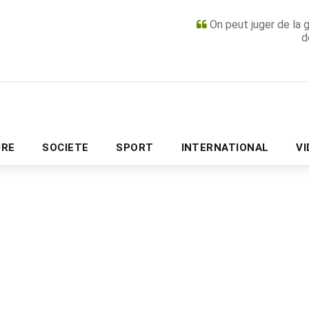
On peut juger de la 
d
PUBLICITÉ
URE
SOCIETE
SPORT
INTERNATIONAL
V