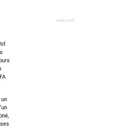
PUBLICITÉ
if.
es
ours
n
CFA
 un
'un
oné,
 ses