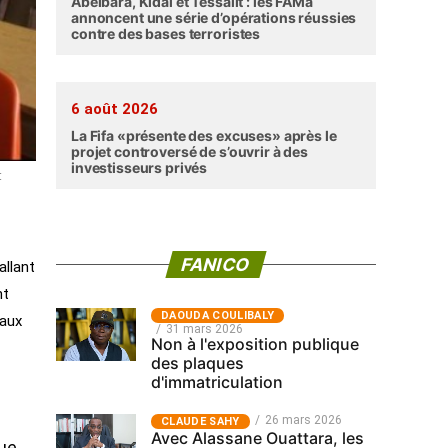
Abéibara, Kidal et Tessalit : les FAMa
annoncent une série d’opérations réussies
contre des bases terroristes
6 août 2026
La Fifa «présente des excuses» après le
projet controversé de s’ouvrir à des
investisseurs privés
:
FANICO
allant
nt
‎DAOUDA COULIBALY
 aux
31 mars 2026
Non à l'exposition publique
des plaques
d'immatriculation
26 mars 2026
CLAUDE SAHY
Avec Alassane Ouattara, les