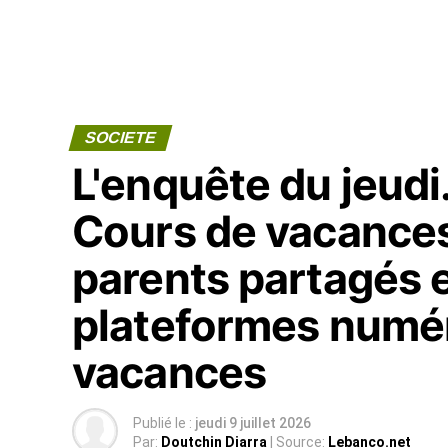
SOCIETE
L'enquête du jeudi.
Cours de vacances
parents partagés e
plateformes numér
vacances
Publié le :
jeudi 9 juillet 2026
Par:
Doutchin Diarra
| Source:
Lebanco.net