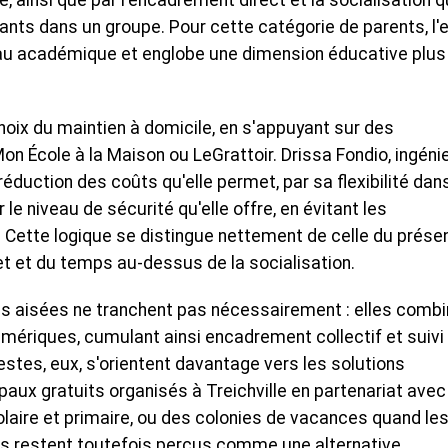
, ainsi que par l'encadrement direct et la socialisation 
nts dans un groupe. Pour cette catégorie de parents, l'
au académique et englobe une dimension éducative plus
 choix du maintien à domicile, en s'appuyant sur des
n École à la Maison ou LeGrattoir. Drissa Fondio, ingéni
 réduction des coûts qu'elle permet, par sa flexibilité dan
 le niveau de sécurité qu'elle offre, en évitant les
ette logique se distingue nettement de celle du présent
et et du temps au-dessus de la socialisation.
es aisées ne tranchent pas nécessairement : elles comb
mériques, cumulant ainsi encadrement collectif et suivi
stes, eux, s'orientent davantage vers les solutions
paux gratuits organisés à Treichville en partenariat avec
olaire et primaire, ou des colonies de vacances quand le
fs restent toutefois perçus comme une alternative