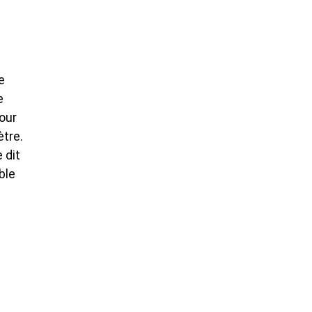
e
e
pour
ètre.
 dit
ble