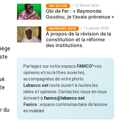
22 février 2026
GBI DE FER
Gbi de Fer : « Raymonde
Goudou, je t’avais prévenue »
12 janvier 2026
MANDIAYE GAYE
À propos de la révision de la
constitution et la réforme
des institutions.
siège
aste
Partagez sur notre espace
FANICO*
vos
opinions et/ou lettres ouvertes,
ué.
accompagnées de votre photo.
Lebanco.net
reste ouvert à toutes les
2e
idées et opinions. Contactez-nous en nous
écrivant à
fanico@lebanco.net
.
Fanico :
espace communautaire de lessive
r du
en malinké