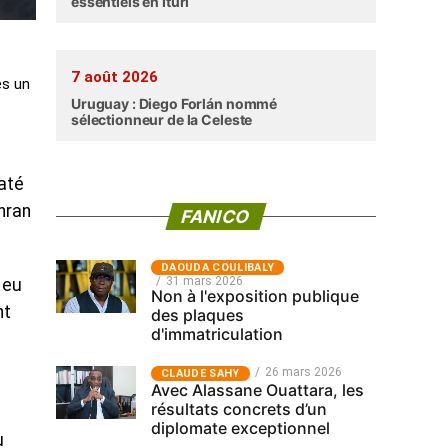
essentiels en Ituri
7 août 2026
ès un
Uruguay : Diego Forlán nommé
sélectionneur de la Celeste
até
hran
FANICO
‎DAOUDA COULIBALY
31 mars 2026
 eu
Non à l'exposition publique
nt
des plaques
d'immatriculation
26 mars 2026
CLAUDE SAHY
Avec Alassane Ouattara, les
résultats concrets d’un
diplomate exceptionnel
u