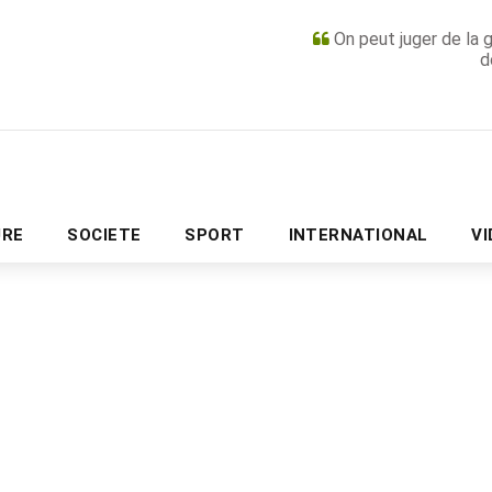
On peut juger de la 
d
PUBLICITÉ
URE
SOCIETE
SPORT
INTERNATIONAL
V