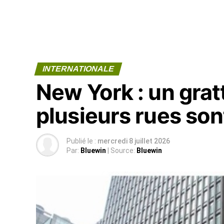
INTERNATIONALE
New York : un gratt
plusieurs rues so
Publié le :
mercredi 8 juillet 2026
Par:
Bluewin
| Source:
Bluewin