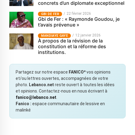
concrets d’un diplomate exceptionnel
22 février 2026
GBI DE FER
Gbi de Fer : « Raymonde Goudou, je
t’avais prévenue »
12 janvier 2026
MANDIAYE GAYE
À propos de la révision de la
constitution et la réforme des
institutions.
Partagez sur notre espace
FANICO*
vos opinions
et/ou lettres ouvertes, accompagnées de votre
photo.
Lebanco.net
reste ouvert à toutes les idées
et opinions. Contactez-nous en nous écrivant à
fanico@lebanco.net
.
Fanico :
espace communautaire de lessive en
malinké