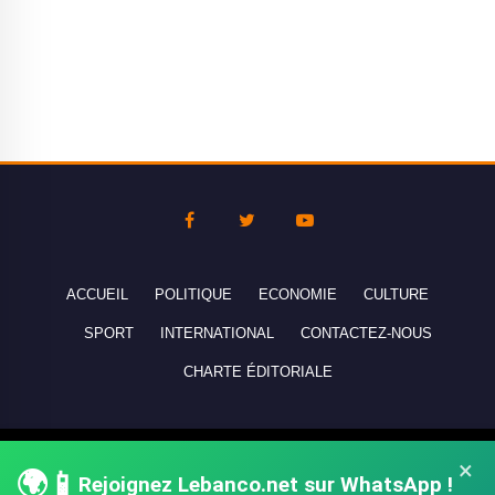
ACCUEIL
POLITIQUE
ECONOMIE
CULTURE
SPORT
INTERNATIONAL
CONTACTEZ-NOUS
CHARTE ÉDITORIALE
Copyright © 2010-2026 lebanco.net - Tous droits de reproduction
×
🌍📱
réservés - All rights reserved.
Rejoignez Lebanco.net sur WhatsApp !