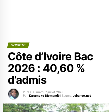
SOCIETE
Côte d’Ivoire Bac
2026 : 40,60 %
d’admis
Publié le :
mardi 7 juillet 2026
Par:
Karamoko Diomandé
| Source:
Lebanco.net