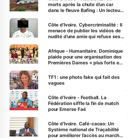
morts après la chute d’un car
dans le fleuve Bafing : Un lecteur
dénonce la légèreté du ministère
des Transports
Côte d'Ivoire. Cybercriminalité : Il
menace de publier les vidéos de
nudité d’une amie qui refuse ses
avances
Afrique - Humanitaire. Dominique
plaide pour une organisation des
Premières Dames « plus forte et
influente, dont l'impact s'affirme
sur la scène internationale »
TF1 : une photo fake qui fait des
vagues
Côte d’Ivoire - Football. La
Fédération siffle la fin de match
pour Emerse Faé
Côte d’Ivoire. Café-cacao: Un
Système national de Traçabilité
pour améliorer l’accès au marché