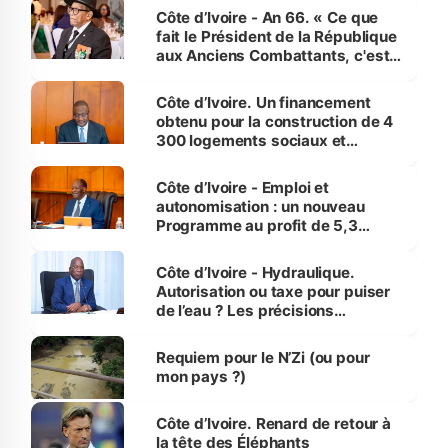
Côte d’Ivoire - An 66. « Ce que
fait le Président de la République
aux Anciens Combattants, c'est
inédit » (Cne Yassoungo Koné ®)
Côte d’Ivoire. Un financement
obtenu pour la construction de 4
300 logements sociaux et
économiques à Abidjan, Bouaké
et Yamoussoukro
Côte d’Ivoire - Emploi et
autonomisation : un nouveau
Programme au profit de 5,3
millions de jeunes
Côte d’Ivoire - Hydraulique.
Autorisation ou taxe pour puiser
de l’eau ? Les précisions
d’Assahoré
Requiem pour le N’Zi (ou pour
mon pays ?)
Côte d’Ivoire. Renard de retour à
la tête des Éléphants