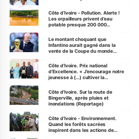
Côte d’Ivoire - Pollution. Alerte !
Les orpailleurs privent d’eau
potable presque 200 000
habitants autour d’Agboville
Le montant choquant que
Infantino aurait gagné dans la
vente de la Coupe du monde
révélé
Côte d’Ivoire. Prix national
d’Excellence. « J’encourage notre
jeunesse à (…) cultiver la
compétence et l’intégrité »
(Alassane Ouattara
Côte d'Ivoire. Sur la route de
Bingerville, après pluies et
inondations (Reportage)
Côte d’Ivoire - Environnement.
Quand les forêts sacrées
inspirent dans les actions de
reboisement