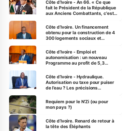
Côte d’Ivoire - An 66. « Ce que
fait le Président de la République
aux Anciens Combattants, c'est
inédit » (Cne Yassoungo Koné ®)
Côte d’Ivoire. Un financement
obtenu pour la construction de 4
300 logements sociaux et
économiques à Abidjan, Bouaké
et Yamoussoukro
Côte d’Ivoire - Emploi et
autonomisation : un nouveau
Programme au profit de 5,3
millions de jeunes
Côte d’Ivoire - Hydraulique.
Autorisation ou taxe pour puiser
de l’eau ? Les précisions
d’Assahoré
Requiem pour le N’Zi (ou pour
mon pays ?)
Côte d’Ivoire. Renard de retour à
la tête des Éléphants