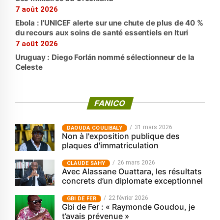
7 août 2026
Ebola : l’UNICEF alerte sur une chute de plus de 40 %
du recours aux soins de santé essentiels en Ituri
7 août 2026
Uruguay : Diego Forlán nommé sélectionneur de la
Celeste
FANICO
31 mars 2026
‎DAOUDA COULIBALY
Non à l'exposition publique des
plaques d'immatriculation
26 mars 2026
CLAUDE SAHY
Avec Alassane Ouattara, les résultats
concrets d’un diplomate exceptionnel
22 février 2026
GBI DE FER
Gbi de Fer : « Raymonde Goudou, je
t’avais prévenue »