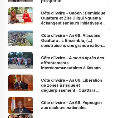
prospérité
Côte d’Ivoire - Gabon : Dominique
Ouattara et Zita Oligui Nguema
échangent sur leurs initiatives en
faveur des femmes et des
enfants
Côte d’Ivoire - An 66. Alassane
Ouattara : « Ensemble, (…)
construisons une grande nation
pour nous-mêmes et pour les
générations futures »
Côte d’Ivoire - 4 morts après des
affrontements
intercommunautaires à Kossandji
(Alepé) - Notre correspondant au
milieu des sinistrés
Côte d’Ivoire - An 66. Libération
de zones à risque et
déguerpissement : Ouattara
assure du « strict respect de
l'Etat de droit pour préserver les
Côte d'Ivoire - An 66. Yopougon
vies humaines »
aux couleurs nationales