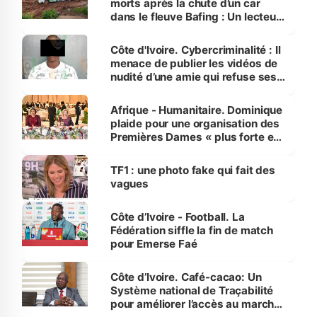
morts après la chute d’un car
dans le fleuve Bafing : Un lecteur
dénonce la légèreté du ministère
des Transports
Côte d'Ivoire. Cybercriminalité : Il
menace de publier les vidéos de
nudité d’une amie qui refuse ses
avances
Afrique - Humanitaire. Dominique
plaide pour une organisation des
Premières Dames « plus forte et
influente, dont l'impact s'affirme
sur la scène internationale »
TF1 : une photo fake qui fait des
vagues
Côte d’Ivoire - Football. La
Fédération siffle la fin de match
pour Emerse Faé
Côte d’Ivoire. Café-cacao: Un
Système national de Traçabilité
pour améliorer l’accès au marché