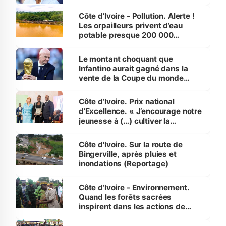
Côte d’Ivoire - Pollution. Alerte !
Les orpailleurs privent d’eau
potable presque 200 000
habitants autour d’Agboville
Le montant choquant que
Infantino aurait gagné dans la
vente de la Coupe du monde
révélé
Côte d’Ivoire. Prix national
d’Excellence. « J’encourage notre
jeunesse à (…) cultiver la
compétence et l’intégrité »
(Alassane Ouattara
Côte d'Ivoire. Sur la route de
Bingerville, après pluies et
inondations (Reportage)
Côte d’Ivoire - Environnement.
Quand les forêts sacrées
inspirent dans les actions de
reboisement