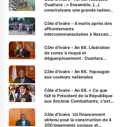
Ouattara : « Ensemble, (…)
construisons une grande nation
pour nous-mêmes et pour les
générations futures »
Côte d’Ivoire - 4 morts après des
affrontements
intercommunautaires à Kossandji
(Alepé) - Notre correspondant au
milieu des sinistrés
Côte d’Ivoire - An 66. Libération
de zones à risque et
déguerpissement : Ouattara
assure du « strict respect de
l'Etat de droit pour préserver les
Côte d'Ivoire - An 66. Yopougon
vies humaines »
aux couleurs nationales
Côte d’Ivoire - An 66. « Ce que
fait le Président de la République
aux Anciens Combattants, c'est
inédit » (Cne Yassoungo Koné ®)
Côte d’Ivoire. Un financement
obtenu pour la construction de 4
300 logements sociaux et