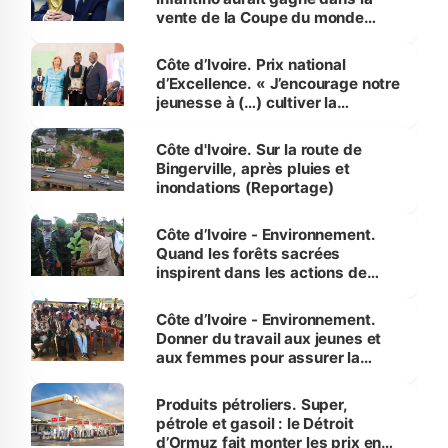
vente de la Coupe du monde
révélé
Côte d’Ivoire. Prix national
d’Excellence. « J’encourage notre
jeunesse à (…) cultiver la
compétence et l’intégrité »
(Alassane Ouattara
Côte d'Ivoire. Sur la route de
Bingerville, après pluies et
inondations (Reportage)
Côte d’Ivoire - Environnement.
Quand les forêts sacrées
inspirent dans les actions de
reboisement
Côte d’Ivoire - Environnement.
Donner du travail aux jeunes et
aux femmes pour assurer la
protection des espèces
menacées
Produits pétroliers. Super,
pétrole et gasoil : le Détroit
d’Ormuz fait monter les prix en