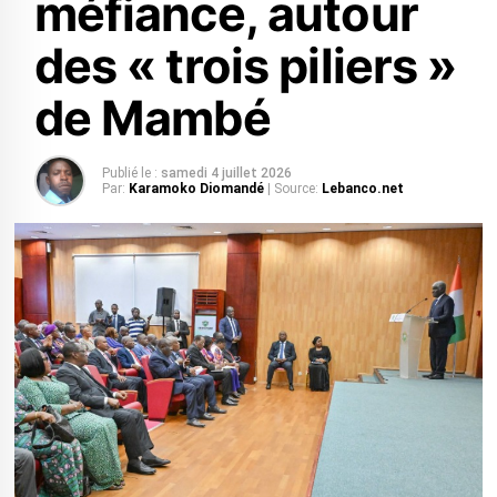
méfiance, autour
des « trois piliers »
de Mambé
Publié le :
samedi 4 juillet 2026
Par:
Karamoko Diomandé
| Source:
Lebanco.net