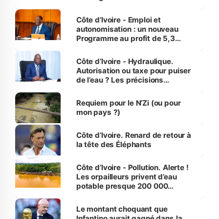
économiques à Abidjan, Bouaké
et Yamoussoukro
Côte d’Ivoire - Emploi et
autonomisation : un nouveau
Programme au profit de 5,3
millions de jeunes
Côte d’Ivoire - Hydraulique.
Autorisation ou taxe pour puiser
de l’eau ? Les précisions
d’Assahoré
Requiem pour le N’Zi (ou pour
mon pays ?)
Côte d’Ivoire. Renard de retour à
la tête des Éléphants
Côte d’Ivoire - Pollution. Alerte !
Les orpailleurs privent d’eau
potable presque 200 000
habitants autour d’Agboville
Le montant choquant que
Infantino aurait gagné dans la