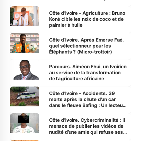
Côte d’Ivoire
Côte d’Ivoire - Agriculture : Bruno
Koné cible les noix de coco et de
palmier à huile
Côte d’Ivoire. Après Emerse Faé,
quel sélectionneur pour les
Éléphants ? (Micro-trottoir)
Parcours. Siméon Ehui, un Ivoirien
au service de la transformation
de l’agriculture africaine
Côte d’Ivoire - Accidents. 39
morts après la chute d’un car
dans le fleuve Bafing : Un lecteur
dénonce la légèreté du ministère
des Transports
Côte d'Ivoire. Cybercriminalité : Il
menace de publier les vidéos de
nudité d’une amie qui refuse ses
avances