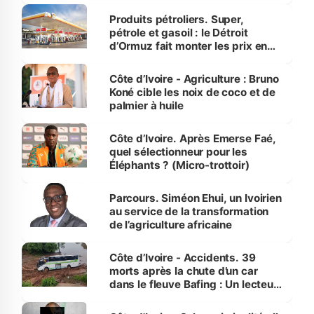
menacées
Produits pétroliers. Super,
pétrole et gasoil : le Détroit
d’Ormuz fait monter les prix en
Côte d’Ivoire
Côte d’Ivoire - Agriculture : Bruno
Koné cible les noix de coco et de
palmier à huile
Côte d’Ivoire. Après Emerse Faé,
quel sélectionneur pour les
Éléphants ? (Micro-trottoir)
Parcours. Siméon Ehui, un Ivoirien
au service de la transformation
de l’agriculture africaine
Côte d’Ivoire - Accidents. 39
morts après la chute d’un car
dans le fleuve Bafing : Un lecteur
dénonce la légèreté du ministère
des Transports