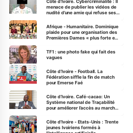
Côte d'Ivoire. Cybercriminalité : Il
menace de publier les vidéos de
nudité d’une amie qui refuse ses
avances
Afrique - Humanitaire. Dominique
plaide pour une organisation des
Premières Dames « plus forte et
influente, dont l'impact s'affirme
sur la scène internationale »
TF1 : une photo fake qui fait des
vagues
Côte d’Ivoire - Football. La
Fédération siffle la fin de match
pour Emerse Faé
Côte d’Ivoire. Café-cacao: Un
Système national de Traçabilité
pour améliorer l’accès au marché
international
Côte d'Ivoire - Etats-Unis : Trente
jeunes Ivoiriens formés à