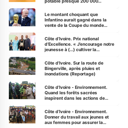
potable presque 200 000
habitants autour d’Agboville
Le montant choquant que
Infantino aurait gagné dans la
vente de la Coupe du monde
révélé
Côte d’Ivoire. Prix national
d’Excellence. « J’encourage notre
jeunesse à (…) cultiver la
compétence et l’intégrité »
(Alassane Ouattara
Côte d'Ivoire. Sur la route de
Bingerville, après pluies et
inondations (Reportage)
Côte d’Ivoire - Environnement.
Quand les forêts sacrées
inspirent dans les actions de
reboisement
Côte d’Ivoire - Environnement.
Donner du travail aux jeunes et
aux femmes pour assurer la
protection des espèces