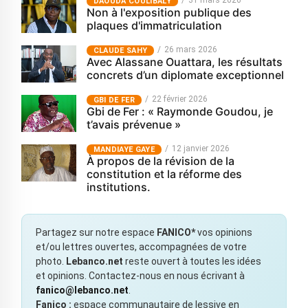
31 mars 2026
‎DAOUDA COULIBALY
Non à l'exposition publique des
plaques d'immatriculation
26 mars 2026
CLAUDE SAHY
Avec Alassane Ouattara, les résultats
concrets d’un diplomate exceptionnel
22 février 2026
GBI DE FER
Gbi de Fer : « Raymonde Goudou, je
t’avais prévenue »
12 janvier 2026
MANDIAYE GAYE
À propos de la révision de la
constitution et la réforme des
institutions.
Partagez sur notre espace
FANICO*
vos opinions
et/ou lettres ouvertes, accompagnées de votre
photo.
Lebanco.net
reste ouvert à toutes les idées
et opinions. Contactez-nous en nous écrivant à
fanico@lebanco.net
.
Fanico :
espace communautaire de lessive en