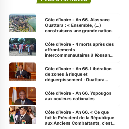
Côte d’Ivoire - An 66. Alassane
Ouattara : « Ensemble, (…)
construisons une grande nation
pour nous-mêmes et pour les
générations futures »
Côte d’Ivoire - 4 morts après des
affrontements
intercommunautaires à Kossandji
(Alepé) - Notre correspondant au
milieu des sinistrés
Côte d’Ivoire - An 66. Libération
de zones à risque et
déguerpissement : Ouattara
assure du « strict respect de
l'Etat de droit pour préserver les
Côte d'Ivoire - An 66. Yopougon
vies humaines »
aux couleurs nationales
Côte d’Ivoire - An 66. « Ce que
fait le Président de la République
aux Anciens Combattants, c'est
inédit » (Cne Yassoungo Koné ®)