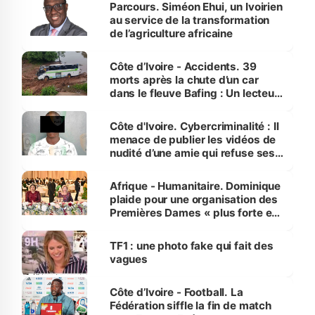
Parcours. Siméon Ehui, un Ivoirien
au service de la transformation
de l’agriculture africaine
Côte d’Ivoire - Accidents. 39
morts après la chute d’un car
dans le fleuve Bafing : Un lecteur
dénonce la légèreté du ministère
des Transports
Côte d'Ivoire. Cybercriminalité : Il
menace de publier les vidéos de
nudité d’une amie qui refuse ses
avances
Afrique - Humanitaire. Dominique
plaide pour une organisation des
Premières Dames « plus forte et
influente, dont l'impact s'affirme
sur la scène internationale »
TF1 : une photo fake qui fait des
vagues
Côte d’Ivoire - Football. La
Fédération siffle la fin de match