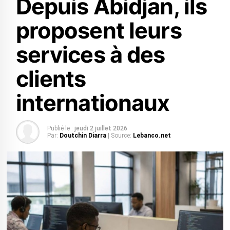
Depuis Abidjan, ils
proposent leurs
services à des
clients
internationaux
Publié le :
jeudi 2 juillet 2026
Par:
Doutchin Diarra
| Source:
Lebanco.net