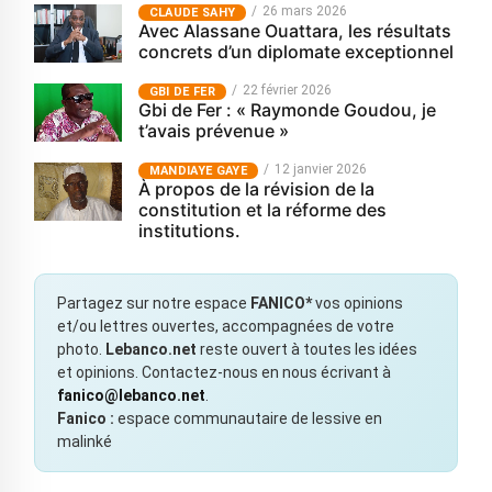
26 mars 2026
CLAUDE SAHY
Avec Alassane Ouattara, les résultats
concrets d’un diplomate exceptionnel
22 février 2026
GBI DE FER
Gbi de Fer : « Raymonde Goudou, je
t’avais prévenue »
12 janvier 2026
MANDIAYE GAYE
À propos de la révision de la
constitution et la réforme des
institutions.
Partagez sur notre espace
FANICO*
vos opinions
et/ou lettres ouvertes, accompagnées de votre
photo.
Lebanco.net
reste ouvert à toutes les idées
et opinions. Contactez-nous en nous écrivant à
fanico@lebanco.net
.
Fanico :
espace communautaire de lessive en
malinké