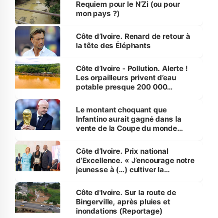
Requiem pour le N’Zi (ou pour
mon pays ?)
Côte d’Ivoire. Renard de retour à
la tête des Éléphants
Côte d’Ivoire - Pollution. Alerte !
Les orpailleurs privent d’eau
potable presque 200 000
habitants autour d’Agboville
Le montant choquant que
Infantino aurait gagné dans la
vente de la Coupe du monde
révélé
Côte d’Ivoire. Prix national
d’Excellence. « J’encourage notre
jeunesse à (…) cultiver la
compétence et l’intégrité »
(Alassane Ouattara
Côte d'Ivoire. Sur la route de
Bingerville, après pluies et
inondations (Reportage)